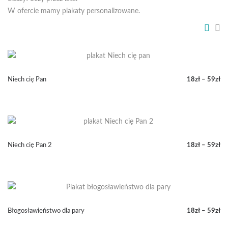
W ofercie mamy
plakaty personalizowane
.
Niech cię Pan
18
zł
–
59
zł
Zakres
cen:
od
18zł
do
59zł
Niech cię Pan 2
18
zł
–
59
zł
Zakres
cen:
od
18zł
do
59zł
Błogosławieństwo dla pary
18
zł
–
59
zł
Zakres