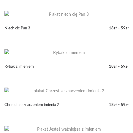
cen:
od
18zł
do
59zł
Niech cię Pan 3
18
zł
–
59
zł
Zakres
cen:
od
18zł
do
59zł
Rybak z imieniem
18
zł
–
59
zł
Zakres
cen:
od
18zł
do
59zł
Chrzest ze znaczeniem imienia 2
18
zł
–
59
zł
Zakres
cen:
od
18zł