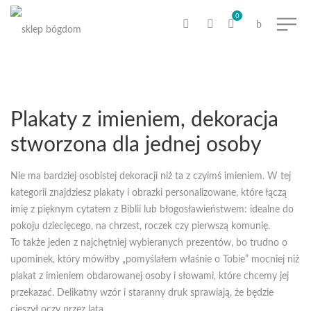
0
Plakaty z imieniem, dekoracja
stworzona dla jednej osoby
Nie ma bardziej osobistej dekoracji niż ta z czyimś imieniem. W tej
kategorii znajdziesz plakaty i obrazki personalizowane, które łączą
imię z pięknym cytatem z Biblii lub błogosławieństwem: idealne do
pokoju dziecięcego, na chrzest, roczek czy pierwszą komunię.
To także jeden z najchętniej wybieranych prezentów, bo trudno o
upominek, który mówiłby „pomyślałem właśnie o Tobie” mocniej niż
plakat z imieniem obdarowanej osoby i słowami, które chcemy jej
przekazać. Delikatny wzór i staranny druk sprawiają, że będzie
cieszył oczy przez lata.