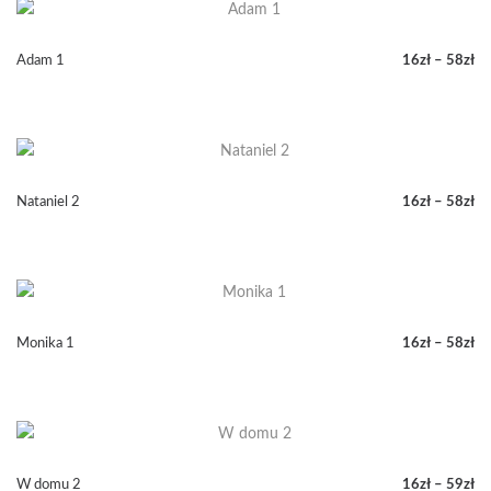
16zł
do
58zł
Adam 1
16
zł
–
58
zł
Zakres
cen:
od
16zł
do
58zł
Nataniel 2
16
zł
–
58
zł
Zakres
cen:
od
16zł
do
58zł
Monika 1
16
zł
–
58
zł
Zakres
cen:
od
16zł
do
58zł
W domu 2
16
zł
–
59
zł