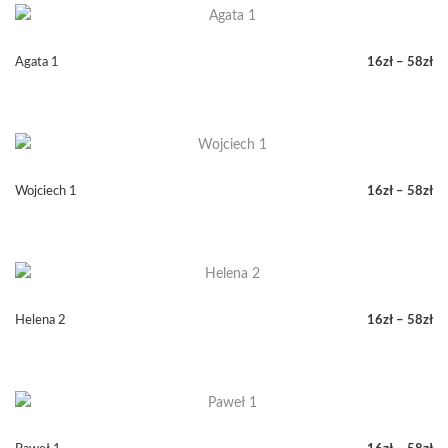
16zł
do
58zł
Agata 1
16
zł
–
58
zł
Zakres
cen:
od
16zł
do
58zł
Wojciech 1
16
zł
–
58
zł
Zakres
cen:
od
16zł
do
58zł
Helena 2
16
zł
–
58
zł
Zakres
cen:
od
16zł
do
58zł