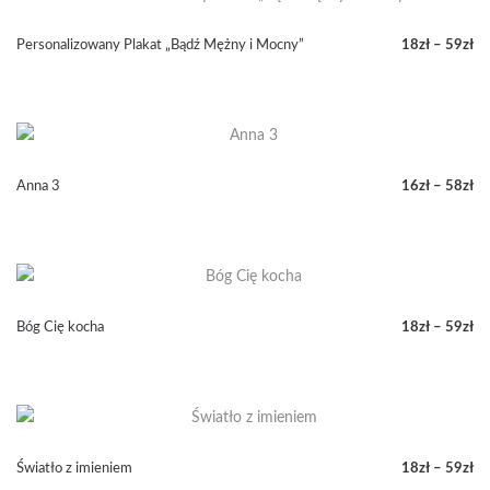
do
59zł
Personalizowany Plakat „Bądź Mężny i Mocny”
18
zł
–
59
zł
Zakres
cen:
od
18zł
do
59zł
Anna 3
16
zł
–
58
zł
Zakres
cen:
od
16zł
do
58zł
Bóg Cię kocha
18
zł
–
59
zł
Zakres
cen:
od
18zł
do
59zł
Światło z imieniem
18
zł
–
59
zł
Zakres