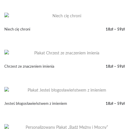
cen:
od
18zł
do
59zł
Niech cię chroni
18
zł
–
59
zł
Zakres
cen:
od
18zł
do
59zł
Chrzest ze znaczeniem imienia
18
zł
–
59
zł
Zakres
cen:
od
18zł
do
59zł
Jesteś błogosławieństwem z imieniem
18
zł
–
59
zł
Zakres
cen:
od
18zł