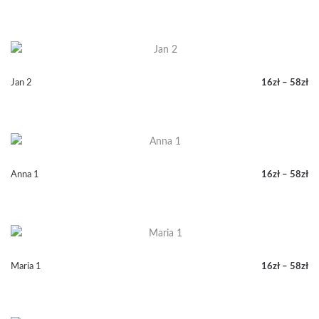
Zakres
cen:
od
16zł
do
58zł
Jan 2
16
zł
–
58
zł
Zakres
cen:
od
16zł
do
58zł
Anna 1
16
zł
–
58
zł
Zakres
cen:
od
16zł
do
58zł
Maria 1
16
zł
–
58
zł
Zakres
cen:
od