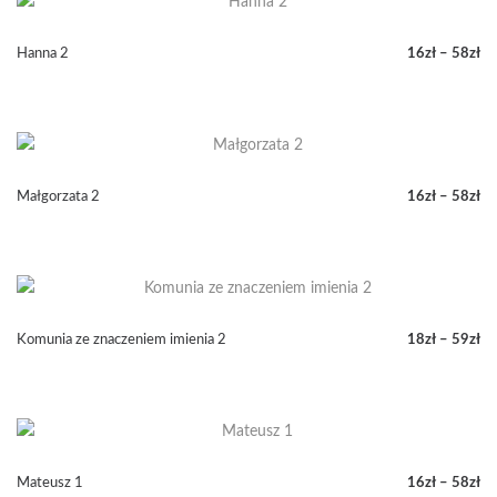
do
58zł
Hanna 2
16
zł
–
58
zł
Zakres
cen:
od
16zł
do
58zł
Małgorzata 2
16
zł
–
58
zł
Zakres
cen:
od
16zł
do
58zł
Komunia ze znaczeniem imienia 2
18
zł
–
59
zł
Zakres
cen:
od
18zł
do
59zł
Mateusz 1
16
zł
–
58
zł