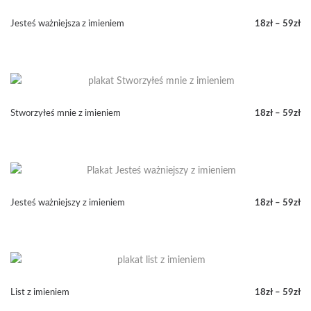
do
59zł
Jesteś ważniejsza z imieniem
18
zł
–
59
zł
Zakres
cen:
od
18zł
do
59zł
Stworzyłeś mnie z imieniem
18
zł
–
59
zł
Zakres
cen:
od
18zł
do
59zł
Jesteś ważniejszy z imieniem
18
zł
–
59
zł
Zakres
cen:
od
18zł
do
59zł
List z imieniem
18
zł
–
59
zł
Zakres