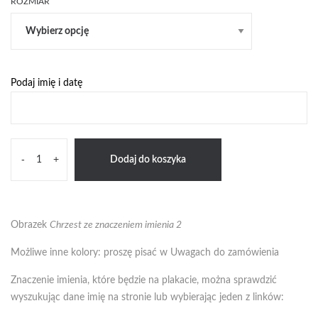
18zł
ROZMIAR
do
59zł
Podaj imię i datę
ilość
-
+
Dodaj do koszyka
Chrzest
ze
znaczeniem
imienia
Obrazek
Chrzest ze znaczeniem imienia 2
2
Możliwe inne kolory: proszę pisać w Uwagach do zamówienia
Znaczenie imienia, które będzie na plakacie, można sprawdzić
wyszukując dane imię na stronie lub wybierając jeden z linków: