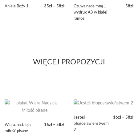
Aniele Boży 1
35
zł
–
58
zł
Czuwa nade mną 1 –
58
zł
Zakres
wydruk A3 w białej
cen:
ramce
od
35zł
do
58zł
WIĘCEJ PROPOZYCJI
Jesteś
16
zł
–
58
zł
Zakres
błogosławieństwem
Wiara, nadzieja,
16
zł
–
58
zł
cen:
2
Zakres
miłość pisane
od
cen: