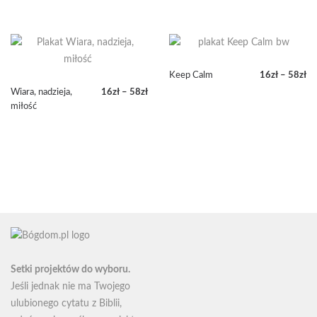
16zł
od
do
16zł
58zł
do
58zł
Keep Calm
16
zł
–
58
zł
Zakres
Wiara, nadzieja,
16
zł
–
58
zł
cen:
Zakres
miłość
od
cen:
16zł
od
do
16zł
58zł
do
58zł
Setki projektów do wyboru.
Jeśli jednak nie ma Twojego
ulubionego cytatu z Biblii,