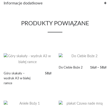
Informacje dodatkowe
PRODUKTY POWIĄZANE
Do Ciebie Boże 2
16
zł
–
58
zł
Zakres
Góry skakały –
58
zł
cen:
wydruk A3 w białej
od
ramce
16zł
do
58zł