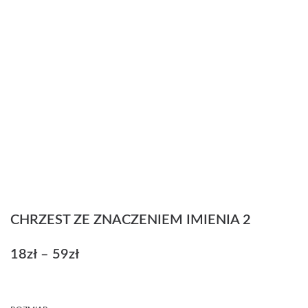
CHRZEST ZE ZNACZENIEM IMIENIA 2
18
zł
–
59
zł
Zakres
cen:
od