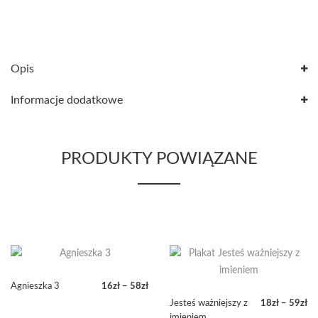
Opis
Informacje dodatkowe
PRODUKTY POWIĄZANE
Agnieszka 3
16
zł
–
58
zł
Zakres
Jesteś ważniejszy z
18
zł
–
59
zł
cen:
Zakres
imieniem