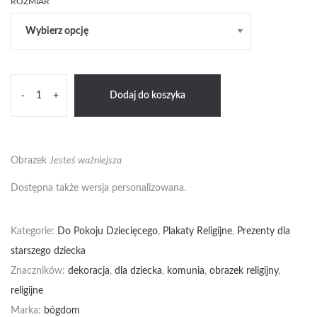
16zł
ROZMIAR
do
58zł
ilość
-
+
Dodaj do koszyka
Jesteś
ważniejsza
Obrazek
Jesteś ważniejsza
Dostępna także wersja
personalizowana.
Kategorie:
Do Pokoju Dziecięcego
,
Plakaty Religijne
,
Prezenty dla
starszego dziecka
Znaczników:
dekoracja
,
dla dziecka
,
komunia
,
obrazek religijny
,
religijne
Marka:
bógdom