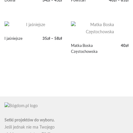
Dolina
34
zł
–
45
zł
Powstań
40
zł
–
65
zł
Zakres
Zakres
cen:
cen:
od
od
34zł
40zł
do
do
45zł
65zł
I jaśniejsze
35
zł
–
58
zł
Zakres
Matka Boska
40
zł
cen:
Częstochowska
od
35zł
do
58zł
Setki projektów do wyboru.
Jeśli jednak nie ma Twojego