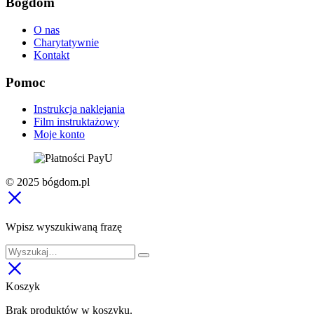
Bógdom
O nas
Charytatywnie
Kontakt
Pomoc
Instrukcja naklejania
Film instruktażowy
Moje konto
© 2025 bógdom.pl
Wpisz wyszukiwaną frazę
Koszyk
Brak produktów w koszyku.