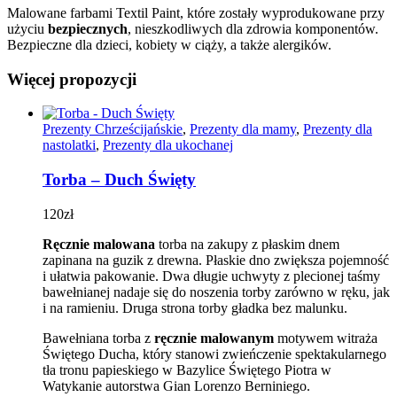
Malowane farbami Textil Paint, które zostały wyprodukowane przy
użyciu
bezpiecznych
, nieszkodliwych dla zdrowia komponentów.
Bezpieczne dla dzieci, kobiety w ciąży, a także alergików.
Więcej propozycji
Prezenty Chrześcijańskie
,
Prezenty dla mamy
,
Prezenty dla
nastolatki
,
Prezenty dla ukochanej
Torba – Duch Święty
120
zł
Ręcznie malowana
torba na zakupy z płaskim dnem
zapinana na guzik z drewna. Płaskie dno zwiększa pojemność
i ułatwia pakowanie. Dwa długie uchwyty z plecionej taśmy
bawełnianej nadaje się do noszenia torby zarówno w ręku, jak
i na ramieniu. Druga strona torby gładka bez malunku.
Bawełniana torba z
ręcznie malowanym
motywem witraża
Świętego Ducha, który stanowi zwieńczenie spektakularnego
tła tronu papieskiego w Bazylice Świętego Piotra w
Watykanie autorstwa Gian Lorenzo Berniniego.