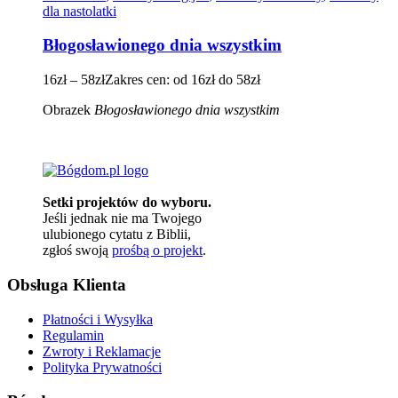
dla nastolatki
Błogosławionego dnia wszystkim
16
zł
–
58
zł
Zakres cen: od 16zł do 58zł
Obrazek
Błogosławionego dnia wszystkim
Setki projektów do wyboru.
Jeśli jednak nie ma Twojego
ulubionego cytatu z Biblii,
zgłoś swoją
prośbą o projekt
.
Obsługa Klienta
Płatności i Wysyłka
Regulamin
Zwroty i Reklamacje
Polityka Prywatności