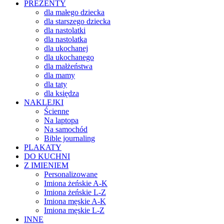
PREZENTY
dla małego dziecka
dla starszego dziecka
dla nastolatki
dla nastolatka
dla ukochanej
dla ukochanego
dla małżeństwa
dla mamy
dla taty
dla księdza
NAKLEJKI
Ścienne
Na laptopa
Na samochód
Bible journaling
PLAKATY
DO KUCHNI
Z IMIENIEM
Personalizowane
Imiona żeńskie A-K
Imiona żeńskie L-Z
Imiona męskie A-K
Imiona męskie L-Z
INNE