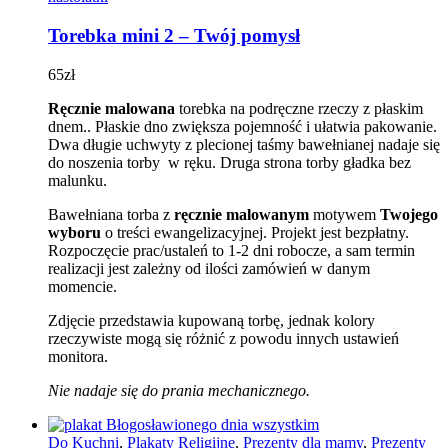
Torebka mini 2 – Twój pomysł
65
zł
Ręcznie malowana
torebka na podręczne rzeczy z płaskim
dnem.. Płaskie dno zwiększa pojemność i ułatwia pakowanie.
Dwa długie uchwyty z plecionej taśmy bawełnianej nadaje się
do noszenia torby w ręku. Druga strona torby gładka bez
malunku.
Bawełniana torba z
ręcznie malowanym
motywem
Twojego
wyboru
o treści ewangelizacyjnej. Projekt jest bezpłatny.
Rozpoczęcie prac/ustaleń to 1-2 dni robocze, a sam termin
realizacji jest zależny od ilości zamówień w danym
momencie.
Zdjęcie przedstawia kupowaną torbę, jednak kolory
rzeczywiste mogą się różnić z powodu innych ustawień
monitora.
Nie nadaje się do prania mechanicznego.
Do Kuchni
,
Plakaty Religijne
,
Prezenty dla mamy
,
Prezenty