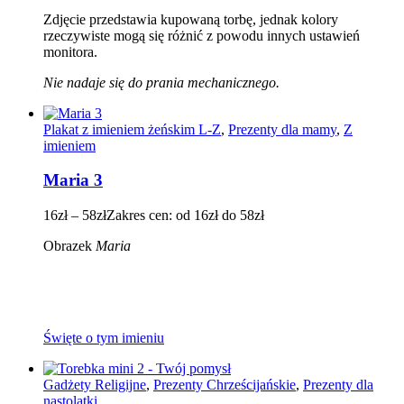
Zdjęcie przedstawia kupowaną torbę, jednak kolory
rzeczywiste mogą się różnić z powodu innych ustawień
monitora.
Nie nadaje się do prania mechanicznego.
Plakat z imieniem żeńskim L-Z
,
Prezenty dla mamy
,
Z
imieniem
Maria 3
16
zł
–
58
zł
Zakres cen: od 16zł do 58zł
Obrazek
Maria
Święte o tym imieniu
Gadżety Religijne
,
Prezenty Chrześcijańskie
,
Prezenty dla
nastolatki