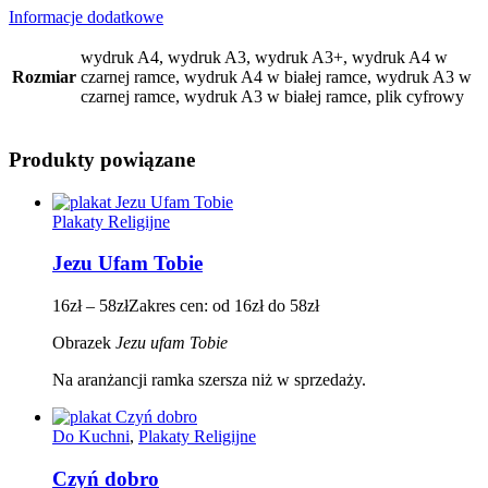
Informacje dodatkowe
wydruk A4, wydruk A3, wydruk A3+, wydruk A4 w
Rozmiar
czarnej ramce, wydruk A4 w białej ramce, wydruk A3 w
czarnej ramce, wydruk A3 w białej ramce, plik cyfrowy
Produkty powiązane
Plakaty Religijne
Jezu Ufam Tobie
16
zł
–
58
zł
Zakres cen: od 16zł do 58zł
Obrazek
Jezu ufam Tobie
Na aranżancji ramka szersza niż w sprzedaży.
Do Kuchni
,
Plakaty Religijne
Czyń dobro