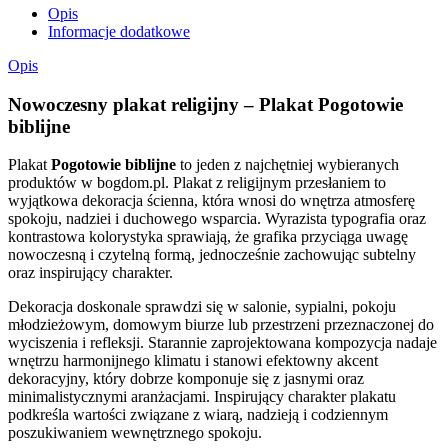
Opis
Informacje dodatkowe
Opis
Nowoczesny plakat religijny – Plakat Pogotowie
biblijne
Plakat
Pogotowie biblijne
to jeden z najchętniej wybieranych
produktów w bogdom.pl. Plakat z religijnym przesłaniem to
wyjątkowa dekoracja ścienna, która wnosi do wnętrza atmosferę
spokoju, nadziei i duchowego wsparcia. Wyrazista typografia oraz
kontrastowa kolorystyka sprawiają, że grafika przyciąga uwagę
nowoczesną i czytelną formą, jednocześnie zachowując subtelny
oraz inspirujący charakter.
Dekoracja doskonale sprawdzi się w salonie, sypialni, pokoju
młodzieżowym, domowym biurze lub przestrzeni przeznaczonej do
wyciszenia i refleksji. Starannie zaprojektowana kompozycja nadaje
wnętrzu harmonijnego klimatu i stanowi efektowny akcent
dekoracyjny, który dobrze komponuje się z jasnymi oraz
minimalistycznymi aranżacjami. Inspirujący charakter plakatu
podkreśla wartości związane z wiarą, nadzieją i codziennym
poszukiwaniem wewnętrznego spokoju.