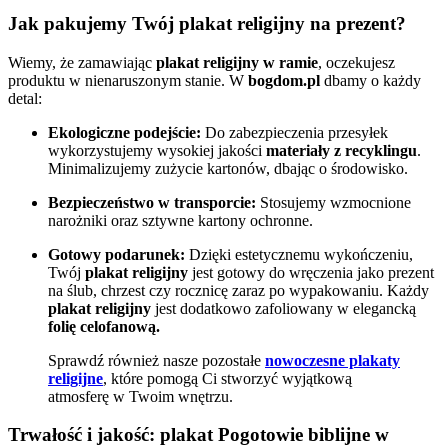
Jak pakujemy Twój plakat religijny na prezent?
Wiemy, że zamawiając
plakat religijny w ramie
, oczekujesz
produktu w nienaruszonym stanie. W
bogdom.pl
dbamy o każdy
detal:
Ekologiczne podejście:
Do zabezpieczenia przesyłek
wykorzystujemy wysokiej jakości
materiały z recyklingu
.
Minimalizujemy zużycie kartonów, dbając o środowisko.
Bezpieczeństwo w transporcie:
Stosujemy wzmocnione
narożniki oraz sztywne kartony ochronne.
Gotowy podarunek:
Dzięki estetycznemu wykończeniu,
Twój
plakat religijny
jest gotowy do wręczenia jako prezent
na ślub, chrzest czy rocznicę zaraz po wypakowaniu. Każdy
plakat religijny
jest dodatkowo zafoliowany w elegancką
folię celofanową.
Sprawdź również nasze pozostałe
nowoczesne plakaty
religijne
, które pomogą Ci stworzyć wyjątkową
atmosferę w Twoim wnętrzu.
Trwałość i jakość:
plakat Pogotowie biblijne
w