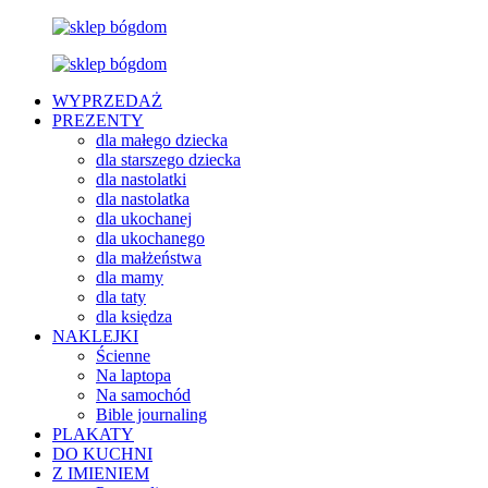
WYPRZEDAŻ
PREZENTY
dla małego dziecka
dla starszego dziecka
dla nastolatki
dla nastolatka
dla ukochanej
dla ukochanego
dla małżeństwa
dla mamy
dla taty
dla księdza
NAKLEJKI
Ścienne
Na laptopa
Na samochód
Bible journaling
PLAKATY
DO KUCHNI
Z IMIENIEM