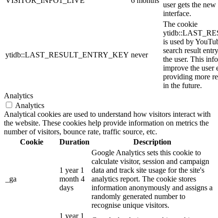
VISITOR_INFO1_LIVE
6 months
user gets the new 
interface.
The cookie
ytidb::LAST_
is used by YouTube
search result entr
ytidb::LAST_RESULT_ENTRY_KEY
never
the user. This inf
improve the user 
providing more re
in the future.
Analytics
Analytics
Analytical cookies are used to understand how visitors interact with
the website. These cookies help provide information on metrics the
number of visitors, bounce rate, traffic source, etc.
Cookie
Duration
Description
Google Analytics sets this cookie to
calculate visitor, session and campaign
1 year 1
data and track site usage for the site's
_ga
month 4
analytics report. The cookie stores
days
information anonymously and assigns a
randomly generated number to
recognise unique visitors.
1 year 1