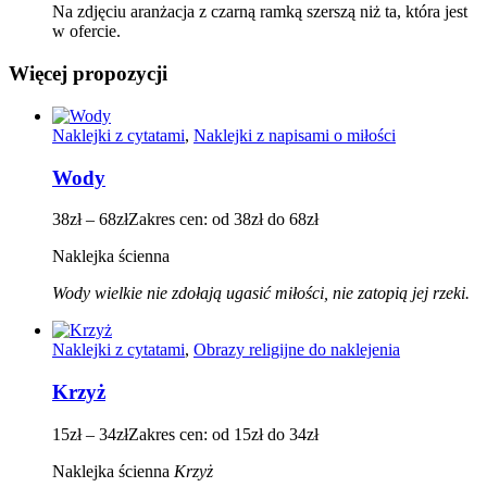
Na zdjęciu aranżacja z czarną ramką szerszą niż ta, która jest
w ofercie.
Więcej propozycji
Naklejki z cytatami
,
Naklejki z napisami o miłości
Wody
38
zł
–
68
zł
Zakres cen: od 38zł do 68zł
Naklejka ścienna
Wody wielkie nie zdołają ugasić miłości,
nie zatopią jej rzeki.
Naklejki z cytatami
,
Obrazy religijne do naklejenia
Krzyż
15
zł
–
34
zł
Zakres cen: od 15zł do 34zł
Naklejka ścienna
Krzyż