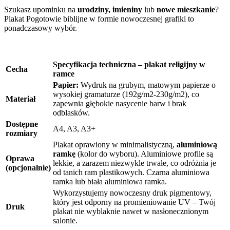
Szukasz upominku na
urodziny, imieniny
lub
nowe mieszkanie
?
Plakat Pogotowie biblijne w formie nowoczesnej grafiki to
ponadczasowy wybór.
Specyfikacja techniczna – plakat religijny w
Cecha
ramce
Papier:
Wydruk na grubym, matowym papierze o
wysokiej gramaturze (192g/m2-230g/m2), co
Materiał
zapewnia głębokie nasycenie barw i brak
odblasków.
Dostępne
A4, A3, A3+
rozmiary
Plakat oprawiony w minimalistyczną,
aluminiową
ramkę
(kolor do wyboru). Aluminiowe profile są
Oprawa
lekkie, a zarazem niezwykle trwałe, co odróżnia je
(opcjonalnie)
od tanich ram plastikowych. Czarna aluminiowa
ramka lub biała aluminiowa ramka.
Wykorzystujemy nowoczesny druk pigmentowy,
który jest odporny na promieniowanie UV – Twój
Druk
plakat nie wyblaknie nawet w nasłonecznionym
salonie.