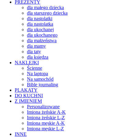
PREZENTY
dla małego dziecka
dla starszego dziecka
dla nastolatki
dla nastolatka
dla ukochanej
dla ukochanego
dla małżeństwa
dla mamy
dla taty
dla księdza
NAKLEJKI
Ścienne
Na laptopa
Na samochód
Bible journaling
PLAKATY
DO KUCHNI
Z IMIENIEM
Personalizowane
Imiona żeńskie A-K
Imiona żeńskie L-Z
Imiona męskie A-K
Imiona męskie L-Z
INNE