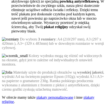
akrylowego (plexi) ze specjalną
powłoką antyrefleksową
. W
przeciwieństwie do zwykłego szkła, nasza plexi skutecznie
eliminuje uciążliwe odbicia światła i refleksy. Dzięki temu
treść plakatu jest doskonale czytelna pod każdym kątem,
nawet jeśli powiesisz go naprzeciwko okna lub w mocno
oświetlonym salonie. Wystarczy przetrzeć je miękką
ściereczką, aby Twój
plakat religijny
odzyskał swój
pierwotny blask.
Do wyboru
3 rozmiary
: A4 (210/297 mm), A3 (297 x
420mm ), A3+ (329 x 483mm) lub w dowolnym rozmiarze w wersji
cyfrowej.
Kolory wydruku mogą się różnić od widocznych
na ekranie, gdyż jest to zależne od indywidualnych ustawień
monitora.
Materiały użyte do produkcji obrazków są
wysokiej jakości
,
wydruki A4 na świetnym papierze Epson (192g); wydruki A3 i A3+
na papierze o gramaturze 230g. Ramka polskiego producenta
wykonana z aluminium z frontem z pleksi z antyrefleksem, dzięki
czemu grafiki zyskują szlachetną matowość.
W ofercie mamy także
plakaty personalizowane
i inne
plakaty
religijne
.