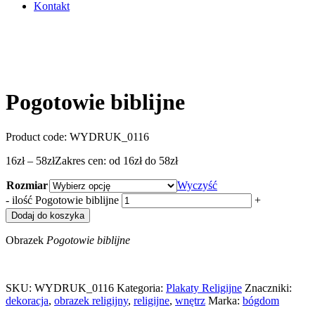
Kontakt
Pogotowie biblijne
Product code:
WYDRUK_0116
16
zł
–
58
zł
Zakres cen: od 16zł do 58zł
Rozmiar
Wyczyść
-
ilość Pogotowie biblijne
+
Dodaj do koszyka
Obrazek
Pogotowie biblijne
SKU:
WYDRUK_0116
Kategoria:
Plakaty Religijne
Znaczniki:
dekoracja
,
obrazek religijny
,
religijne
,
wnętrz
Marka:
bógdom