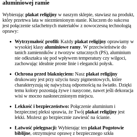
aluminiowej ramie
Wybierając
plakat religijny
w naszym sklepie, stawiasz na produkt,
który przetrwa lata w niezmienionym stanie. Kluczem do sukcesu
jest połączenie szlachetnych materiałów z nowoczesną technologią
oprawy:
Wytrzymałość profili:
Każdy
plakat religijny
oprawiamy w
wysokiej klasy
aluminiowe ramy
. W przeciwieństwie do
tanich zamienników z tworzyw sztucznych (PS), aluminium
nie odkształca się pod wpływem temperatury czy wilgoci,
zachowując idealnie proste linie i elegancki połysk.
Ochrona przed blaknięciem:
Nasz
plakat religijny
drukowany jest przy użyciu tuszy pigmentowych, które
charakteryzują się najwyższą odpornością na światło. Dzięki
temu kolory pozostają żywe i nasycone, nawet jeśli dekoracja
wisi w mocno nasłonecznionym miejscu.
Lekkość i bezpieczeństwo:
Połączenie aluminium i
bezpiecznej pleksi sprawia, że Twój
plakat religijny
jest
lekki. Możesz go bezpiecznie zawiesić na ścianie.
Łatwość pielęgnacji:
Wybierając ten
plakat Pogotowie
biblijne
, otrzymujesz oprawę z bezpiecznego szkła