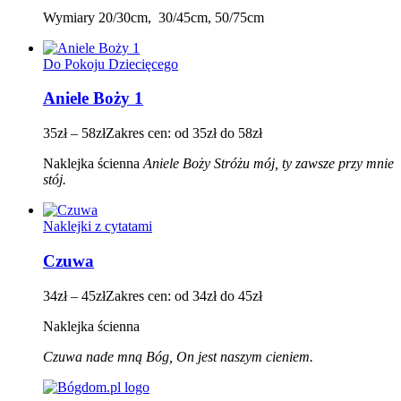
Wymiary 20/30cm, 30/45cm, 50/75cm
Do Pokoju Dziecięcego
Aniele Boży 1
35
zł
–
58
zł
Zakres cen: od 35zł do 58zł
Naklejka ścienna
Aniele Boży Stróżu mój, ty zawsze przy mnie
stój.
Naklejki z cytatami
Czuwa
34
zł
–
45
zł
Zakres cen: od 34zł do 45zł
Naklejka ścienna
Czuwa nade mną Bóg, On jest naszym cieniem.