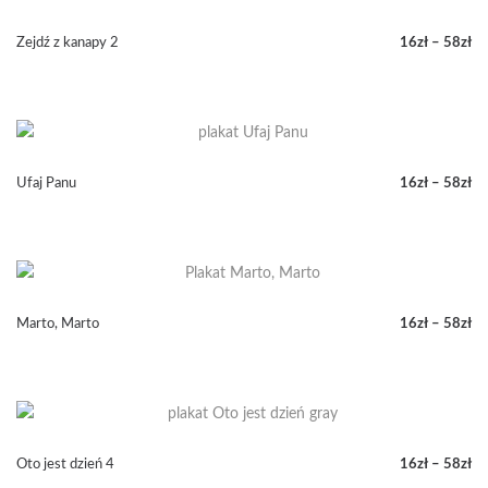
do
58zł
Zejdź z kanapy 2
16
zł
–
58
zł
Zakres
cen:
od
16zł
do
58zł
Ufaj Panu
16
zł
–
58
zł
Zakres
cen:
od
16zł
do
58zł
Marto, Marto
16
zł
–
58
zł
Zakres
cen:
od
16zł
do
58zł
Oto jest dzień 4
16
zł
–
58
zł
Zakres