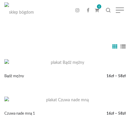
0
Bądź mężny
16
zł
–
58
zł
Zakres
cen:
od
16zł
do
58zł
Czuwa nade mną 1
16
zł
–
58
zł
Zakres
cen: