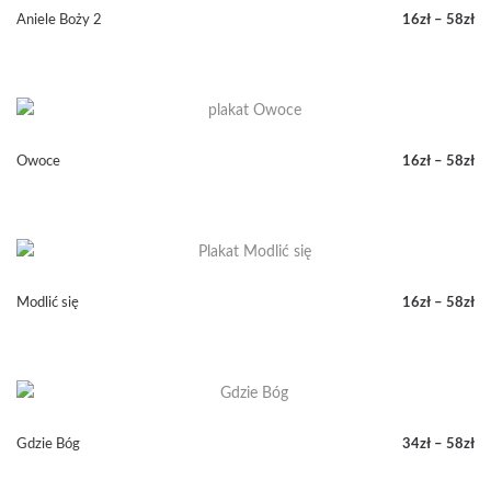
58zł
Aniele Boży 2
16
zł
–
58
zł
Zakres
cen:
od
16zł
do
58zł
Owoce
16
zł
–
58
zł
Zakres
cen:
od
16zł
do
58zł
Modlić się
16
zł
–
58
zł
Zakres
cen:
od
16zł
do
58zł
Gdzie Bóg
34
zł
–
58
zł
Zakres
cen: