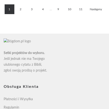
do
58zł
1
2
3
4
…
9
10
11
Następny
Setki projektów do wyboru.
Jeśli jednak nie ma Twojego
ulubionego cytatu z Biblii,
zgłoś swoją
prośbą o projekt
.
Obsługa Klienta
Płatności i Wysyłka
Regulamin