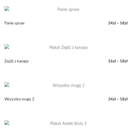
od
34zł
do
49zł
Panie spraw
34
zł
–
58
zł
Zakres
cen:
od
34zł
do
58zł
Zejdź z kanapy
16
zł
–
58
zł
Zakres
cen:
od
16zł
do
58zł
Wszystko mogę 2
34
zł
–
58
zł
Zakres
cen:
od
34zł
do