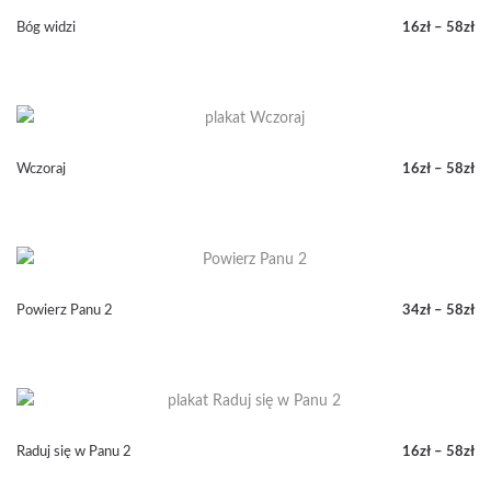
58zł
Bóg widzi
16
zł
–
58
zł
Zakres
cen:
od
16zł
do
58zł
Wczoraj
16
zł
–
58
zł
Zakres
cen:
od
16zł
do
58zł
Powierz Panu 2
34
zł
–
58
zł
Zakres
cen:
od
34zł
do
58zł
Raduj się w Panu 2
16
zł
–
58
zł
Zakres