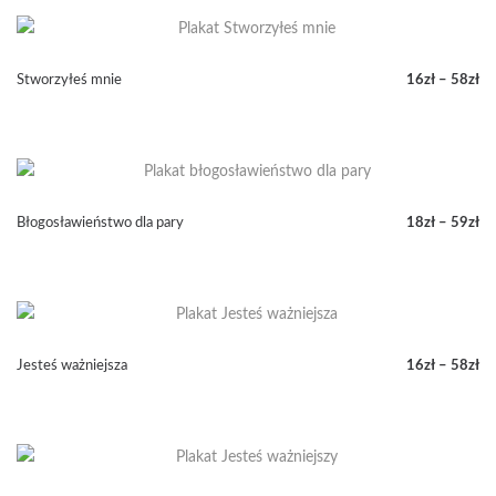
od
16zł
do
58zł
Stworzyłeś mnie
16
zł
–
58
zł
Zakres
cen:
od
16zł
do
58zł
Błogosławieństwo dla pary
18
zł
–
59
zł
Zakres
cen:
od
18zł
do
59zł
Jesteś ważniejsza
16
zł
–
58
zł
Zakres
cen:
od
16zł
do