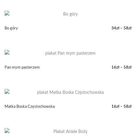
cen:
od
16zł
do
58zł
Bo góry
34
zł
–
58
zł
Zakres
cen:
od
34zł
do
58zł
Pan mym pasterzem
16
zł
–
58
zł
Zakres
cen:
od
16zł
do
58zł
Matka Boska Częstochowska
16
zł
–
58
zł
Zakres
cen:
od
16zł