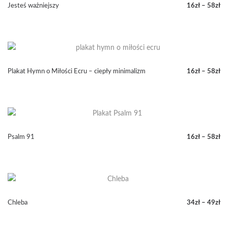
58zł
Jesteś ważniejszy
16
zł
–
58
zł
Zakres
cen:
od
16zł
do
58zł
Plakat Hymn o Miłości Ecru – ciepły minimalizm
16
zł
–
58
zł
Zakres
cen:
od
16zł
do
58zł
Psalm 91
16
zł
–
58
zł
Zakres
cen:
od
16zł
do
58zł
Chleba
34
zł
–
49
zł
Zakres
cen: