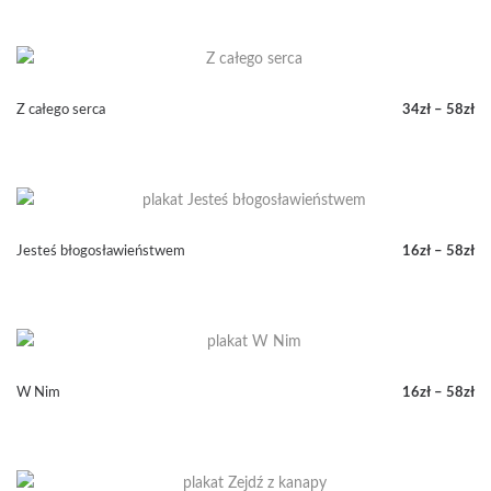
cen:
od
16zł
do
58zł
Z całego serca
34
zł
–
58
zł
Zakres
cen:
od
34zł
do
58zł
Jesteś błogosławieństwem
16
zł
–
58
zł
Zakres
cen:
od
16zł
do
58zł
W Nim
16
zł
–
58
zł
Zakres
cen:
od
16zł