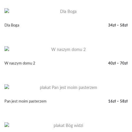
od
34zł
do
58zł
Dla Boga
34
zł
–
58
zł
Zakres
cen:
od
34zł
do
58zł
W naszym domu 2
40
zł
–
70
zł
Zakres
cen:
od
40zł
do
70zł
Pan jest moim pasterzem
16
zł
–
58
zł
Zakres
cen:
od
16zł
do