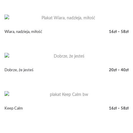
cen:
od
16zł
do
58zł
Wiara, nadzieja, miłość
16
zł
–
58
zł
Zakres
cen:
od
16zł
do
58zł
Dobrze, że jesteś
20
zł
–
40
zł
Zakres
cen:
od
20zł
do
40zł
Keep Calm
16
zł
–
58
zł
Zakres
cen:
od
16zł