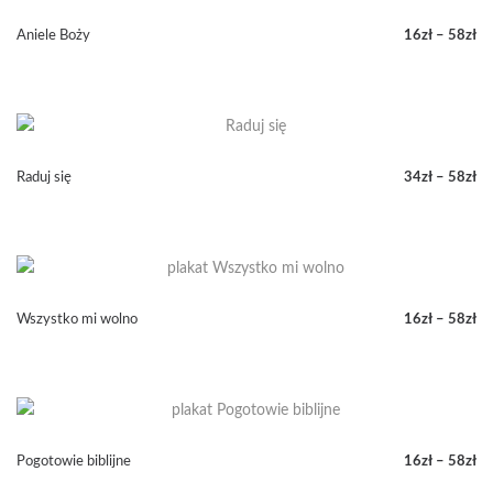
do
58zł
Aniele Boży
16
zł
–
58
zł
Zakres
cen:
od
16zł
do
58zł
Raduj się
34
zł
–
58
zł
Zakres
cen:
od
34zł
do
58zł
Wszystko mi wolno
16
zł
–
58
zł
Zakres
cen:
od
16zł
do
58zł
Pogotowie biblijne
16
zł
–
58
zł
Zakres