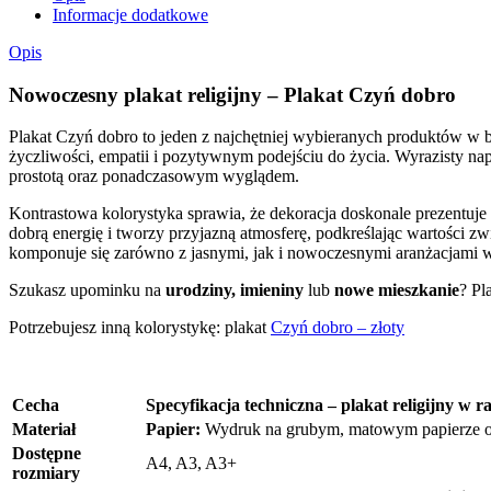
Informacje dodatkowe
Opis
Nowoczesny plakat religijny – Plakat Czyń dobro
Plakat Czyń dobro
to jeden z najchętniej wybieranych produktów w b
życzliwości, empatii i pozytywnym podejściu do życia. Wyrazisty n
prostotą oraz ponadczasowym wyglądem.
Kontrastowa kolorystyka sprawia, że dekoracja doskonale prezentuje 
dobrą energię i tworzy przyjazną atmosferę, podkreślając wartości zwi
komponuje się zarówno z jasnymi, jak i nowoczesnymi aranżacjami w
Szukasz upominku na
urodziny, imieniny
lub
nowe mieszkanie
? Pl
Potrzebujesz inną kolorystykę: plakat
Czyń dobro – złoty
Cecha
Specyfikacja techniczna – plakat religijny w 
Materiał
Papier:
Wydruk na grubym, matowym papierze o 
Dostępne
A4, A3, A3+
rozmiary