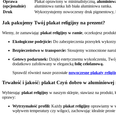
Oprawa
Plakat oprawiony w minimalistyczną,
aluminiow
(opcjonalnie)
aluminiowa ramka lub biała aluminiowa ramka.
Druk
Wykorzystujemy nowoczesny druk pigmentowy, kt
Jak pakujemy Twój plakat religijny na prezent?
Wiemy, że zamawiając
plakat religijny w ramie
, oczekujesz produk
Ekologiczne podejście:
Do zabezpieczenia przesyłek wykorzy
Bezpieczeństwo w transporcie:
Stosujemy wzmocnione narożn
Gotowy podarunek:
Dzięki estetycznemu wykończeniu, Twó
dodatkowo zafoliowany w elegancką
folię celofanową.
Sprawdź również nasze pozostałe
nowoczesne plakaty religij
Trwałość i jakość:
plakat Czyń dobro
w aluminiowej 
Wybierając
plakat religijny
w naszym sklepie, stawiasz na produkt, 
oprawy:
Wytrzymałość profili:
Każdy
plakat religijny
oprawiamy w w
wpływem temperatury czy wilgoci, zachowując idealnie proste l