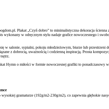
ogdom.pl. Plakat „Czyń dobro” to minimalistyczna dekoracja ścienna 
apis wykonany w odręcznym stylu nadaje grafice nowoczesnego i swob
się w salonie, sypialni, pokoju młodzieżowym, biurze lub przestrzeni 
ązane z dobrocią, uważnością i codzienną inspiracją. Prosta kompozycja
nętrz.
akat Hymn o miłości w formie nowoczesnej grafiki to ponadczasowy w
ramce
wysokiej gramaturze (192g/m2-230g/m2), co zapewnia głębokie nasyc