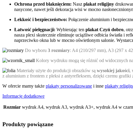
Ochrona przed blaknięciem:
Nasz
plakat religijny
drukowany
nasycone, nawet jeśli dekoracja wisi w mocno nasłoneczniony
Lekkość i bezpieczeństwo:
Połączenie aluminium i bezpieczne
Łatwość pielęgnacji:
Wybierając ten
plakat Czyń dobro
, ot
nasza plexi skutecznie eliminuje uciążliwe odbicia światła i re
naprzeciwko okna lub w mocno oświetlonym salonie. Wystarczy
Do wyboru
3 rozmiary
: A4 (210/297 mm), A3 (297 x 4
Kolory wydruku mogą się różnić od widocznych na e
Materiały użyte do produkcji obrazków są
wysokiej jakości
,
z aluminium z frontem z pleksi z antyrefleksem, dzięki czemu grafik
W ofercie mamy także
plakaty personalizowane
i inne
plakaty religij
Informacje dodatkowe
Rozmiar
wydruk A4, wydruk A3, wydruk A3+, wydruk A4 w czarnej
Produkty powiązane