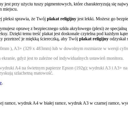
 jest przy użyciu tuszy pigmentowych, które charakteryzują się najwy
m miejscu.
j pleksi sprawia, że Twój
plakat religijny
jest lekki. Możesz go bezpie
rzymujesz oprawę z bezpiecznego szkła akrylowego (plexi) ze specjalną
fleksy. Dzięki temu treść plakat jest doskonale czytelna pod każdym kąt
 przetrzeć je miękką ściereczką, aby Twój
plakat religijny
odzyskał s
20mm ), A3+ (329 x 483mm) lub w dowolnym rozmiarze w wersji cyfr
kranie, gdyż jest to zależne od indywidualnych ustawień monitora.
 wydruki A4 na świetnym papierze Epson (192g); wydruki A3 i A3+ na
i zyskują szlachetną matowość.
ne
.
 ramce, wydruk A4 w białej ramce, wydruk A3 w czarnej ramce, wydr