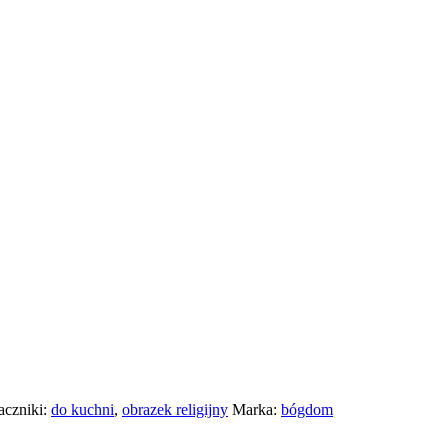
aczniki:
do kuchni
,
obrazek religijny
Marka:
bógdom