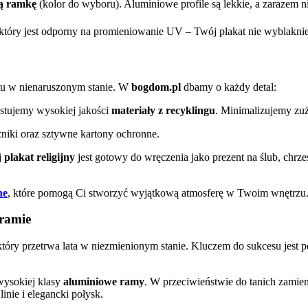
ą ramkę
(kolor do wyboru). Aluminiowe profile są lekkie, a zarazem n
óry jest odporny na promieniowanie UV – Twój plakat nie wyblaknie
tu w nienaruszonym stanie. W
bogdom.pl
dbamy o każdy detal:
stujemy wysokiej jakości
materiały z recyklingu
. Minimalizujemy zuż
iki oraz sztywne kartony ochronne.
j
plakat religijny
jest gotowy do wręczenia jako prezent na ślub, chr
ne
, które pomogą Ci stworzyć wyjątkową atmosferę w Twoim wnętrzu
ramie
który przetrwa lata w niezmienionym stanie. Kluczem do sukcesu jest 
ysokiej klasy
aluminiowe ramy
. W przeciwieństwie do tanich zamie
inie i elegancki połysk.