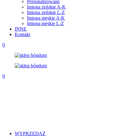
Personalizowane
Imiona żeńskie A-K
Imiona żeńskie L-Z
Imiona męskie A-K
Imiona męskie L-Z
INNE
Kontakt
0
0
WYPRZEDAŻ