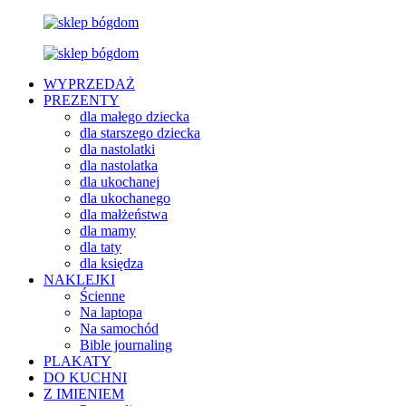
WYPRZEDAŻ
PREZENTY
dla małego dziecka
dla starszego dziecka
dla nastolatki
dla nastolatka
dla ukochanej
dla ukochanego
dla małżeństwa
dla mamy
dla taty
dla księdza
NAKLEJKI
Ścienne
Na laptopa
Na samochód
Bible journaling
PLAKATY
DO KUCHNI
Z IMIENIEM