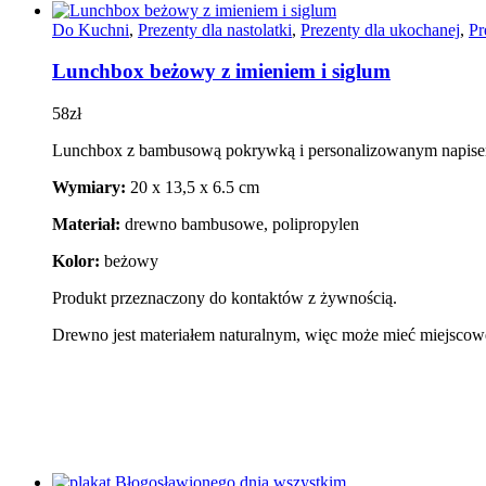
Do Kuchni
,
Prezenty dla nastolatki
,
Prezenty dla ukochanej
,
Pr
Lunchbox beżowy z imieniem i siglum
58
zł
Lunchbox z bambusową pokrywką i personalizowanym napis
Wymiary:
20 x 13,5 x 6.5 cm
Materiał:
drewno bambusowe, polipropylen
Kolor:
beżowy
Produkt przeznaczony do kontaktów z żywnością.
Drewno jest materiałem naturalnym, więc może mieć miejscowe