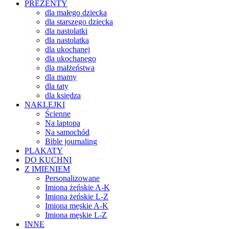
PREZENTY
dla małego dziecka
dla starszego dziecka
dla nastolatki
dla nastolatka
dla ukochanej
dla ukochanego
dla małżeństwa
dla mamy
dla taty
dla księdza
NAKLEJKI
Ścienne
Na laptopa
Na samochód
Bible journaling
PLAKATY
DO KUCHNI
Z IMIENIEM
Personalizowane
Imiona żeńskie A-K
Imiona żeńskie L-Z
Imiona męskie A-K
Imiona męskie L-Z
INNE