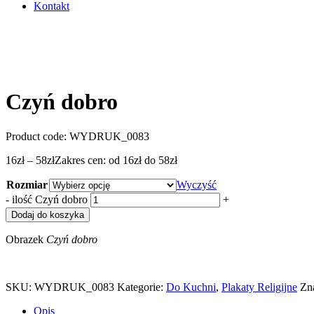
Kontakt
Czyń dobro
Product code:
WYDRUK_0083
16
zł
–
58
zł
Zakres cen: od 16zł do 58zł
Rozmiar
Wyczyść
-
ilość Czyń dobro
+
Dodaj do koszyka
Obrazek
Czyń dobro
SKU:
WYDRUK_0083
Kategorie:
Do Kuchni
,
Plakaty Religijne
Zn
Opis