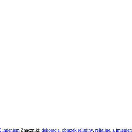
Z imieniem
Znaczniki:
dekoracja
,
obrazek religijny
,
religijne
,
z imienie