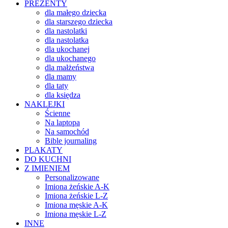
PREZENTY
dla małego dziecka
dla starszego dziecka
dla nastolatki
dla nastolatka
dla ukochanej
dla ukochanego
dla małżeństwa
dla mamy
dla taty
dla księdza
NAKLEJKI
Ścienne
Na laptopa
Na samochód
Bible journaling
PLAKATY
DO KUCHNI
Z IMIENIEM
Personalizowane
Imiona żeńskie A-K
Imiona żeńskie L-Z
Imiona męskie A-K
Imiona męskie L-Z
INNE