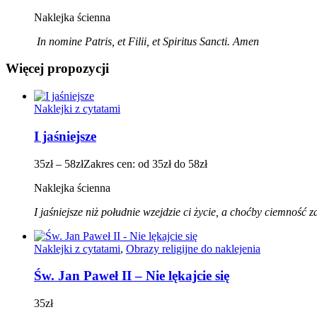
Naklejka ścienna
In nomine Patris, et Filii, et Spiritus Sancti. Amen
Więcej propozycji
Naklejki z cytatami
I jaśniejsze
35
zł
–
58
zł
Zakres cen: od 35zł do 58zł
Naklejka ścienna
I jaśniejsze niż południe wzejdzie ci życie
, a choćby ciemność za
Naklejki z cytatami
,
Obrazy religijne do naklejenia
Św. Jan Paweł II – Nie lękajcie się
35
zł