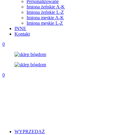
Personalizowane
Imiona żeńskie A-K
Imiona żeńskie L-Z
Imiona męskie A-K
Imiona męskie L-Z
INNE
Kontakt
0
0
WYPRZEDAŻ