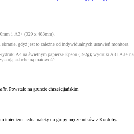
20mm ), A3+ (329 x 483mm).
kranie, gdyż jest to zależne od indywidualnych ustawień monitora.
 wydruki A4 na świetnym papierze Epson (192g); wydruki A3 i A3+ n
i zyskują szlachetną matowość.
alis
. Powstało na gruncie chrześcijańskim.
tym imieniem. Jedna należy do grupy męczenników z Kordoby.