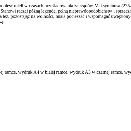
onieść mieli w czasach prześladowania za rządów Maksyminusa (235-23
. Stanowi raczej późną legendę, pełną nieprawdopodobieństw i sprzeczn
a też, pozostając na wolności, miała pocieszać i wspomagać uwięzionych
ką.
 ramce, wydruk A4 w białej ramce, wydruk A3 w czarnej ramce, wydr