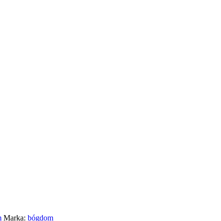
m
Marka:
bógdom