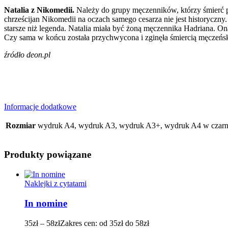
Natalia z Nikomedii.
Należy do grupy męczenników, którzy śmierć p
chrześcijan Nikomedii na oczach samego cesarza nie jest historyczny
starsze niż legenda. Natalia miała być żoną męczennika Hadriana. On
Czy sama w końcu została przychwycona i zginęła śmiercią męczeńs
źródło deon.pl
Informacje dodatkowe
Rozmiar
wydruk A4, wydruk A3, wydruk A3+, wydruk A4 w czarnej
Produkty powiązane
Naklejki z cytatami
In nomine
35
zł
–
58
zł
Zakres cen: od 35zł do 58zł