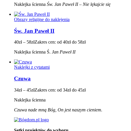
Naklejka ścienna
Św.
Jan Paweł II – Nie lękajcie się
Obrazy religijne do naklejenia
Św. Jan Paweł II
40
zł
–
58
zł
Zakres cen: od 40zł do 58zł
Naklejka ścienna Ś.
Jan Paweł II
Naklejki z cytatami
Czuwa
34
zł
–
45
zł
Zakres cen: od 34zł do 45zł
Naklejka ścienna
Czuwa nade mną Bóg, On jest naszym cieniem.
Setki projektów do wyboru.