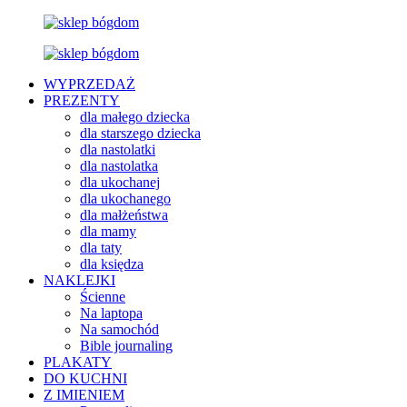
WYPRZEDAŻ
PREZENTY
dla małego dziecka
dla starszego dziecka
dla nastolatki
dla nastolatka
dla ukochanej
dla ukochanego
dla małżeństwa
dla mamy
dla taty
dla księdza
NAKLEJKI
Ścienne
Na laptopa
Na samochód
Bible journaling
PLAKATY
DO KUCHNI
Z IMIENIEM