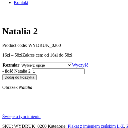
Kontakt
Natalia 2
Product code:
WYDRUK_0260
16
zł
–
58
zł
Zakres cen: od 16zł do 58zł
Rozmiar
Wyczyść
-
ilość Natalia 2
+
Dodaj do koszyka
Obrazek
Natalia
Święte o tym imieniu
SKU:
WYDRUK_0260
Kategorie:
Plakat z imieniem żeńskim L-Z
,