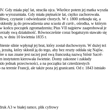
. Gdy miała pięć lat, straciła ojca. Wkrótce potem jej matka wyszła
o wyrozumiała. Gdy miała piętnaście lat, ciężko zachorowała.
twę, czytanie i odwiedzanie chorych. W r. 1800 zetknęła się, a
y skłoniły ją do prowadzenia
una scuola di carit-
, ośrodka, w którym
ł w końcu początek zgromadzeniu; Pius VII najpierw zaaprobował je
szerzały swą działalność. Równocześnie coraz bogatszym stawało się
m, w dniu 10 kwietnia 1835 r.
ienie silnie wpłynął jej brat, który został duchownym. W dużej też
ezuitą, który skłonił ją do tego, aby bez reszty oddała się Najśw.
 u nas znane jest raczej pod swą francuską nazwą Sióstr Sacré-
ym instytutem kierowała świetnie. Domy zakonne i zakłady
o jednak przeciwności, a na początku lat czterdziestych
 terenie Francji, ale także poza jej granicami. Od r. 1843 istniało
uk A3 w białej ramce, plik cyfrowy