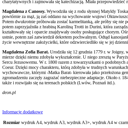
charytatywnych i zajmowała się katechizacją. Miała przepowiedzieć ni
Magdalena z Canossy.
Wywodziła się z rodu słynnej Matyldy Toskańs
powtórnie za mąż, ją zaś oddano na wychowanie wujowi Oktawiuszowi
Potem dwukrotnie próbowała zostać karmelitanką, ale próby się nie p
potem zaprzyjaźniła z hrabiną Karoliną Trotti in Durini, która zarzą
kształtowały się i oparcie znajdywały osoby posługujące chorym. Oś
ustnie, potem zaś zatwierdził dekretem pochwalnym. Odtąd kanosjanki
życie wewnętrzne założycielki, które odzwierciedliło się w jej dzie
Magdalena Zofia Barat.
Urodziła się 12 grudnia 1779 r. w Joigny, 
mierze dzięki niemu zdobyła wykształcenie. U niego zresztą w Paryżu p
Sercu Jezusowemu. W r. 1800 razem z towarzyszkami o podobnych aspi
Coeur. Dzięki mocy charakteru, którą zdobyła w trudnych warunkach 
wychowawcze, którymi -Matka Barat- kierowała jako przełożona genera
zgromadzeniu zaczęły zagrażać niebezpieczne adaptacje. Około r. 1844
także i rozwijało się na terenach polskich (Lwów, Poznań itd.).
deon.pl
Informacje dodatkowe
Rozmiar
wydruk A4, wydruk A3, wydruk A3+, wydruk A4 w czarnej