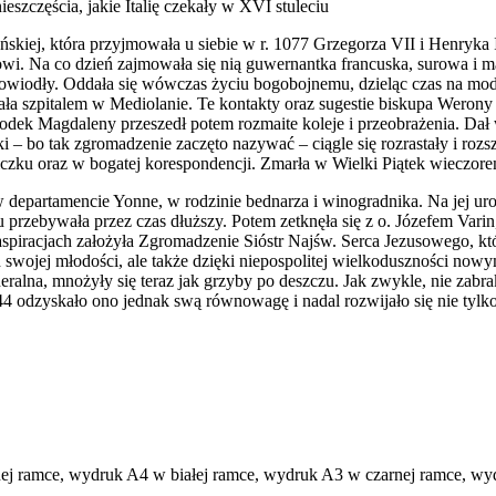
eszczęścia, jakie Italię czekały w XVI stuleciu
kiej, która przyjmowała u siebie w r. 1077 Grzegorza VII i Henryka IV
. Na co dzień zajmowała się nią guwernantka francuska, surowa i mał
owiodły. Oddała się wówczas życiu bogobojnemu, dzieląc czas na modli
dzała szpitalem w Mediolanie. Te kontakty oraz sugestie biskupa Weron
rodek Magdaleny przeszedł potem rozmaite koleje i przeobrażenia. Da
 – bo tak zgromadzenie zaczęto nazywać – ciągle się rozrastały i roz
nniczku oraz w bogatej korespondencji. Zmarła w Wielki Piątek wieczore
w departamencie Yonne, w rodzinie bednarza i winogradnika. Na jej urob
rzebywała przez czas dłuższy. Potem zetknęła się z o. Józefem Varin, j
racjach założyła Zgromadzenie Sióstr Najśw. Serca Jezusowego, które
swojej młodości, ale także dzięki niepospolitej wielkoduszności now
lna, mnożyły się teraz jak grzyby po deszczu. Jak zwykle, nie zabrakł
 odzyskało ono jednak swą równowagę i nadal rozwijało się nie tylko na
 ramce, wydruk A4 w białej ramce, wydruk A3 w czarnej ramce, wydr