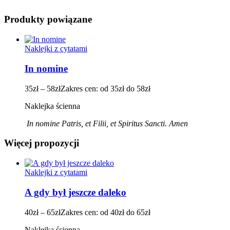
Produkty powiązane
Naklejki z cytatami
In nomine
35
zł
–
58
zł
Zakres cen: od 35zł do 58zł
Naklejka ścienna
In nomine Patris, et Filii, et Spiritus Sancti. Amen
Więcej propozycji
Naklejki z cytatami
A gdy był jeszcze daleko
40
zł
–
65
zł
Zakres cen: od 40zł do 65zł
Naklejka ścienna