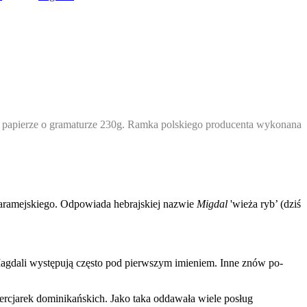
a papierze o gramaturze 230g. Ramka polskiego producenta wykonana
 aramejskiego. Odpowiada hebrajskiej nazwie
Migdal
'wieża ryb’ (dziś
 Magdali wystę­pują często pod pierwszym imieniem. Inne znów po­
tercjarek dominikańskich. Jako taka oddawała wiele posług