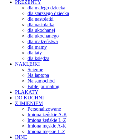
PREZENTY
dla małego dziecka
dla starszego dziecka
dla nastolatki
dla nastolatka
dla ukochanej
dla ukochanego
dla małżeństwa
dla mamy
dla taty
dla księdza
NAKLEJKI
Ścienne
Na laptopa
Na samochód
Bible journaling
PLAKATY
DO KUCHNI
Z IMIENIEM
Personalizowane
Imiona żeńskie A-K
Imiona żeńskie L-Z
Imiona męskie A-K
Imiona męskie L-Z
INNE