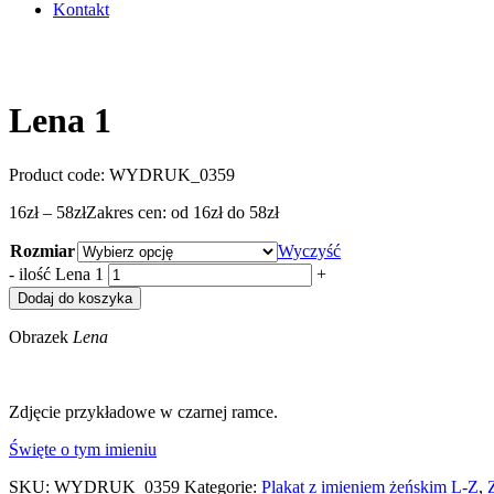
Kontakt
Lena 1
Product code:
WYDRUK_0359
16
zł
–
58
zł
Zakres cen: od 16zł do 58zł
Rozmiar
Wyczyść
-
ilość Lena 1
+
Dodaj do koszyka
Obrazek
Lena
Zdjęcie przykładowe w czarnej ramce.
Święte o tym imieniu
SKU:
WYDRUK_0359
Kategorie:
Plakat z imieniem żeńskim L-Z
,