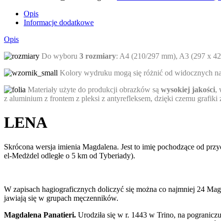
Opis
Informacje dodatkowe
Opis
Do wyboru
3 rozmiary
: A4 (210/297 mm), A3 (297 x 4
Kolory wydruku mogą się różnić od widocznych na e
Materiały użyte do produkcji obrazków są
wysokiej jakości
,
z aluminium z frontem z pleksi z antyrefleksem, dzięki czemu grafik
LENA
Skrócona wersja imienia Magdalena. Jest to imię pochodzące od pr
el-Medżdel odległe o 5 km od Tyberiady).
W zapisach hagiograficznych doliczyć się można co najmniej 24 Magda
jawiają się w grupach męczenników.
Magdalena Panatieri.
Urodziła się w r. 1443 w Trino, na pograniczu