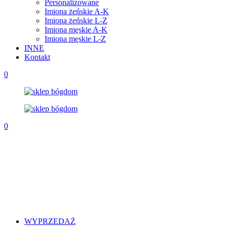
Personalizowane
Imiona żeńskie A-K
Imiona żeńskie L-Z
Imiona męskie A-K
Imiona męskie L-Z
INNE
Kontakt
0
0
WYPRZEDAŻ