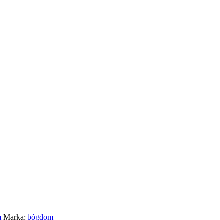
m
Marka:
bógdom