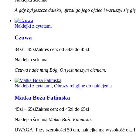
A gdy był jeszcze daleko, ujrzał go jego ojciec i wzruszył się g
Naklejki z cytatami
Czuwa
34
zł
–
45
zł
Zakres cen: od 34zł do 45zł
Naklejka ścienna
Czuwa nade mną Bóg, On jest naszym cieniem.
Naklejki z cytatami
,
Obrazy religijne do naklejenia
Matka Boża Fatimska
45
zł
–
65
zł
Zakres cen: od 45zł do 65zł
Naklejka ścienna
Matka Boża Fatimska.
UWAGA! Przy szerokości 50 cm, naklejka ma wysokość ok. 1