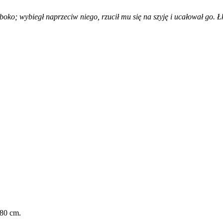
łęboko; wybiegł naprzeciw niego, rzucił mu się na szyję i ucałował go.
Łk
80 cm.