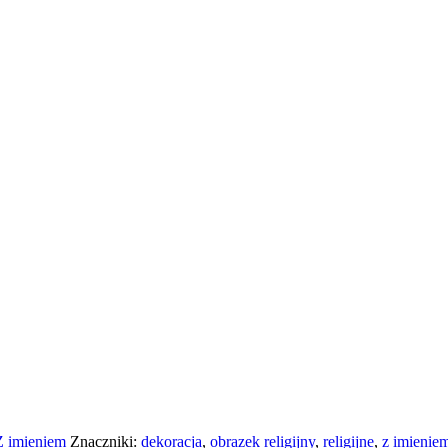
Z imieniem
Znaczniki:
dekoracja
,
obrazek religijny
,
religijne
,
z imienie