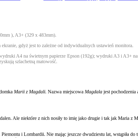
20mm ), A3+ (329 x 483mm).
kranie, gdyż jest to zależne od indywidualnych ustawień monitora.
 wydruki A4 na świetnym papierze Epson (192g); wydruki A3 i A3+ n
i zyskują szlachetną matowość.
zydomka
Marii z Magdali.
Nazwa miejscowa
Magdala
jest pochodzenia
len. Ale niektóre z nich nosiły to imię jako drugie i tak jak Maria z
 Piemontu i Lombardii. Nie mając jeszcze dwudziestu lat, wstąpiła do 