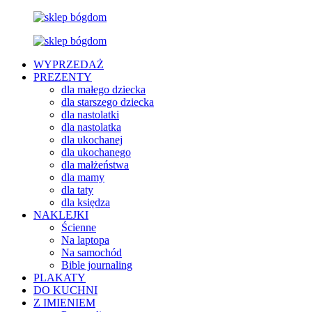
WYPRZEDAŻ
PREZENTY
dla małego dziecka
dla starszego dziecka
dla nastolatki
dla nastolatka
dla ukochanej
dla ukochanego
dla małżeństwa
dla mamy
dla taty
dla księdza
NAKLEJKI
Ścienne
Na laptopa
Na samochód
Bible journaling
PLAKATY
DO KUCHNI
Z IMIENIEM