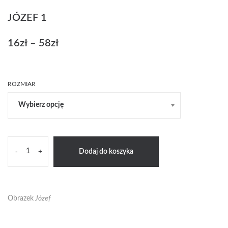
JÓZEF 1
16
zł
–
58
zł
Zakres
cen:
od
16zł
ROZMIAR
do
58zł
ilość
-
+
Dodaj do koszyka
Józef
1
Obrazek
Józef