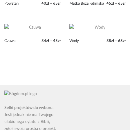
Powstań
40
zł
–
65
zł
Matka Boża Fatimska
45
zł
–
65
zł
Zakres
Zakres
cen:
cen:
od
od
40zł
45zł
do
do
65zł
65zł
Czuwa
34
zł
–
45
zł
Wody
38
zł
–
68
zł
Zakres
Zakres
cen:
cen:
od
od
34zł
38zł
do
do
45zł
68zł
Setki projektów do wyboru.
Jeśli jednak nie ma Twojego
ulubionego cytatu z Biblii,
zgłoś swoją
prośbą o projekt
.