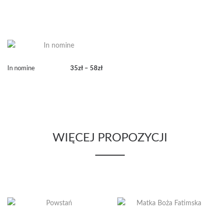
In nomine
35
zł
–
58
zł
Zakres
cen:
od
35zł
do
58zł
WIĘCEJ PROPOZYCJI