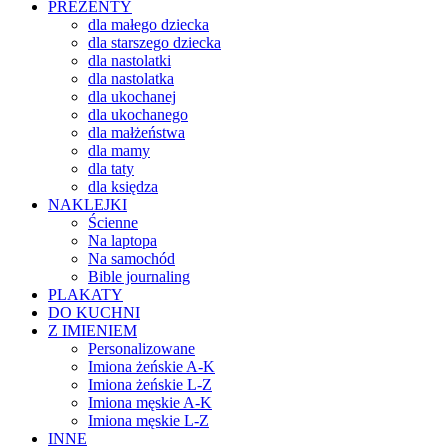
PREZENTY
dla małego dziecka
dla starszego dziecka
dla nastolatki
dla nastolatka
dla ukochanej
dla ukochanego
dla małżeństwa
dla mamy
dla taty
dla księdza
NAKLEJKI
Ścienne
Na laptopa
Na samochód
Bible journaling
PLAKATY
DO KUCHNI
Z IMIENIEM
Personalizowane
Imiona żeńskie A-K
Imiona żeńskie L-Z
Imiona męskie A-K
Imiona męskie L-Z
INNE