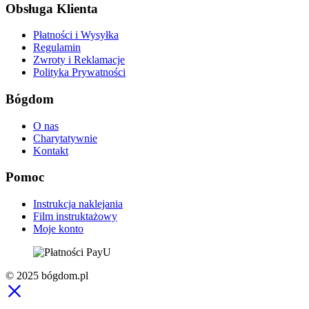
Obsługa Klienta
Płatności i Wysyłka
Regulamin
Zwroty i Reklamacje
Polityka Prywatności
Bógdom
O nas
Charytatywnie
Kontakt
Pomoc
Instrukcja naklejania
Film instruktażowy
Moje konto
© 2025 bógdom.pl