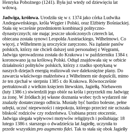
Henryka Pobożnego (1241). Była już wtedy od dziewięciu lat
wdową.
Jadwiga, królowa.
Urodziła się w r. 1374 jako córka Ludwika
Andegaweńskiego, króla Węgier i Polski, oraz Elżbiety Bośniackiej.
Stała się wcześnie przedmiotem kombinacji polityczno-
dynastycznych; nie mając jeszcze ukończonych czterech lat,
obiecana została synowi Leopolda Austriackiego, Wilhelmowi. Co
więcej, z Wilhelmem ją uroczyście zaręczono. Na żądanie panów
polskich, którzy nie chcieli dalszej unii personalnej z Węgrami,
Jadwiga sprowadzona została do Krakowa i w październiku 1384 r.
koronowano ją na królową Polski. Odtąd znajdowała się w orbicie
działalności polityków polskich, którzy z rzadko spotykaną w
naszych dziejach energią realizowali swe dalekosiężne plany. Do
zawarcia właściwego małżeństwa z Wilhelmem nie dopuścili, mimo
że ten zjechał w sierpniu 1385 r. do Krakowa. Równocześnie
pertraktowali z wielkim księciem litewskim, Jagiełłą. Niebawem
(luty 1386 r.) stwierdzili jego obiór na króla i przyrzekli mu Jadwigę
za żonę. W źródłach jej własne doznania wobec tych wydarzeń nie
znalazły dostatecznego odbicia. Musiały być bardzo bolesne, pełne
udręki, uczuć niepewności i niepokoju, którego przecież nie uciszała
bliskość rodziców czy rodzeństwa. Urabiana przez otoczenie,
Jadwiga ulegała wpływowi motywów religijnych i poślubiając 18
lutego 1386 r. starszego o dwadzieścia lat Jagiełłę, uczyniła to
przede wszystkim
pro augmento fidei
. Tak to stała się obok Jagiełły