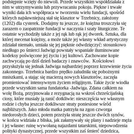
podstępnie wzięty do niewoli. Przede wszystkim współdziałała z
nim w utrzymywaniu lub przywracaniu pokoju. Piękne i trwałe
wyniki dała ich współpraca w tworzeniu wielu fundacji, spośród
których najsławniejszą stał się klasztor w Trzebnicy, założony
(1202) dla cysterek. Dodajmy tu jeszcze, że księżna troszczyła się
zarazem o zaopatrznie fundacji w naczynia i szaty liturgiczne. Te
ostatnie wychodziły także z jej rąk lub rąk jej dworek. Sztuka, dla
której mecenat księżny, a może także jej własny wkład artystyczny
zdziałał niemało, umiała się jej pięknie odwdzięczyć: stosunkowo
niedługo po śmierci Jadwigi powstały wspaniale iluminowane
kodeksy poświęcone jej życiu i jej kultowi. Zachowane kopie
zachwycają po dziś dzień badaczy i znawców. Kościołowi
przysłużyła się jednak Jadwiga najbardziej poprzez krzewienie życia
zakonnego. Trzebnica bardzo prędko zaludniła się pobożnymi
mniszkami, a stając się macierzą nowych klasztorów, zaczęła
promieniować intensywnym życiem religijnym. Takie życie wiodła
przede wszystkim sama fundatorka -Jadwiga. Zdana całkiem na
wolę Bożą, przyjmowała z rezygnacją na wskroś chrześcijańską
ciosy, które musiały ją ranić dotkliwie: nieszczęścia we własnym
rodzie i chyba jeszcze dotkliwsze straty poniesione wśród
najbliższych. Jako młoda matka patrzyła na zgon czworga
niedorosłych dzieci, potem przeżyła stratę jeszcze dwóch synów,
w końcu widziała z bliska, jak załamywały się plany i nadzieje męża
i jej własne: ruinę wywołaną najazdami tatarskimi, niepowodzenia
polityki dynastycznej, przede wszystkim zaś śmierć dziedzica,