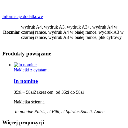
Informacje dodatkowe
wydruk A4, wydruk A3, wydruk A3+, wydruk A4 w
Rozmiar
czarnej ramce, wydruk A4 w białej ramce, wydruk A3 w
czarnej ramce, wydruk A3 w białej ramce, plik cyfrowy
Produkty powiązane
Naklejki z cytatami
In nomine
35
zł
–
58
zł
Zakres cen: od 35zł do 58zł
Naklejka ścienna
In nomine Patris, et Filii, et Spiritus Sancti. Amen
Więcej propozycji