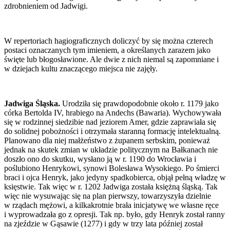
zdrobnieniem od Jadwigi.
W repertoriach hagiograficznych doliczyć by się można czterech
postaci oznaczanych tym imieniem, a określanych zarazem jako
święte lub błogosławione. Ale dwie z nich niemal są zapomniane i
w dziejach kultu znaczącego miejsca nie zajęły.
Jadwiga Śląska.
Urodziła się prawdopodobnie około r. 1179 jako
córka Bertolda IV, hrabiego na Andechs (Bawaria). Wychowywała
się w rodzinnej siedzibie nad jeziorem Amer, gdzie zaprawiała się
do solidnej pobożności i otrzymała staranną formację intelektualną.
Planowano dla niej małżeństwo z żupanem serbskim, ponieważ
jednak na skutek zmian w układzie politycznym na Bałkanach nie
doszło ono do skutku, wysłano ją w r. 1190 do Wrocławia i
poślubiono Henrykowi, synowi Bolesława Wysokiego. Po śmierci
braci i ojca Henryk, jako jedyny spadkobierca, objął pełną władzę w
księstwie. Tak więc w r. 1202 Jadwiga została księżną śląską. Tak
więc nie wysuwając się na plan pierwszy, towarzyszyła dzielnie
w rządach mężowi, a kilkakrotnie brała inicjatywę we własne ręce
i wyprowadzała go z opresji. Tak np. było, gdy Henryk został ranny
na zjeździe w Gąsawie (1277) i gdy w trzy lata później został