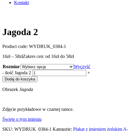
Kontakt
Jagoda 2
Product code:
WYDRUK_0384-1
16
zł
–
58
zł
Zakres cen: od 16zł do 58zł
Rozmiar
Wyczyść
-
ilość Jagoda 2
+
Dodaj do koszyka
Obrazek
Jagoda
Zdjęcie przykładowe w czarnej ramce.
Święte o tym imieniu
SKU:
WYDRUK_0384-1
Kategorie:
Plakat z imieniem żeńskim A-