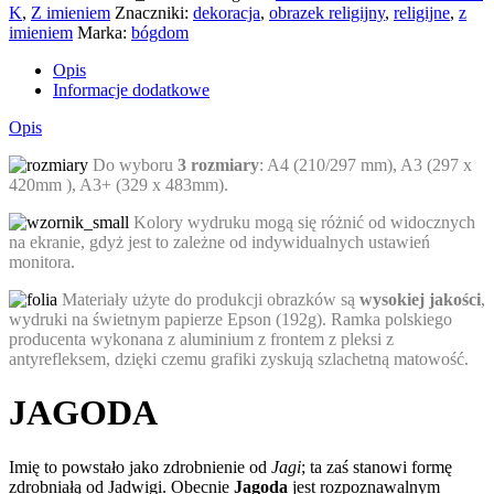
K
,
Z imieniem
Znaczniki:
dekoracja
,
obrazek religijny
,
religijne
,
z
imieniem
Marka:
bógdom
Opis
Informacje dodatkowe
Opis
Do wyboru
3 rozmiary
: A4 (210/297 mm), A3 (297 x
420mm ), A3+ (329 x 483mm).
Kolory wydruku mogą się różnić od widocznych
na ekranie, gdyż jest to zależne od indywidualnych ustawień
monitora.
Materiały użyte do produkcji obrazków są
wysokiej jakości
,
wydruki na świetnym papierze Epson (192g). Ramka polskiego
producenta wykonana z aluminium z frontem z pleksi z
antyrefleksem, dzięki czemu grafiki zyskują szlachetną matowość.
JAGODA
Imię to powstało jako zdrobnienie od
Jagi
; ta zaś stanowi formę
zdrobniałą od Jadwigi. Obecnie
Jagoda
jest rozpoznawalnym