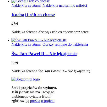
Naklejki z cytatami
,
Naklejki z napisami o miłości
Kochaj i rób co chcesz
45
zł
Naklejka ścienna
Kochaj i rób co chcesz
oraz serce
Naklejki z cytatami
,
Obrazy religijne do naklejenia
Św. Jan Paweł II – Nie lękajcie się
35
zł
Naklejka ścienna
Św.
Jan Paweł II – Nie lękajcie się
Setki projektów do wyboru.
Jeśli jednak nie ma Twojego
ulubionego cytatu z Biblii,
zgłoś swoją
prośbą o projekt
.