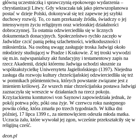
główną uczestniczką i sprawczynią epokowego wydarzenia –
chrystianizacji Litwy. Gdy wkraczała tak jako pierwszoplanowa
postać w dzieje Polski, dokonywał się też zapewne jej szybki
duchowy rozwój. To, co nam przekazały źródła, świadczy o jej
intensywnym życiu religijnym oraz wielorakiej działalności
dobroczynnej. Ta ostatnia odzwierciedliła się w licznych
dokumentach donacyjnych. Społeczeństwo rychło zaczęło w
Jadwidze czcić panią pełną szlachetności, wielkoduszności i
miłosierdzia. Na osobną uwagę zasługuje troska Jadwigi około
młodzieży studiującej w Pradze i Krakowie. Z tej troski wywodzi
się m.in. najwspanialszy akt fundacyjny i testamentowy zapis na
rzecz Akademii, dzięki któremu Jadwiga uchodzi słusznie za
współzałożycielkę Uniwersytetu Jagiellońskiego (1397). Niejedna
zasługa dla rozwoju kultury chrześcijańskiej odzwierciedliła się też
w pomnikach piśmiennictwa, których powstanie związane jest z
imieniem królowej. Ze wszech miar chrześcijańska postawa Jadwigi
zaznaczyła się wreszcie w działaniach na rzecz pokoju.
Krzyżackiemu komturowi von Saynowi zapowiedziała jednak, że
pokój potrwa póty, póki ona żyje. W czerwcu roku następnego
powiła córkę, która zmarła po trzech tygodniach. W kilka dni
później, 17 lipca 1399 r., za niemowlęciem odeszła młoda matka.
Uczucia żalu, które wywołał jej zgon, wcześnie przekształciły się w
religijną cześć.
deon.pl