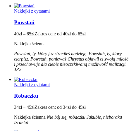
Naklejki z cytatami
Powstań
40
zł
–
65
zł
Zakres cen: od 40zł do 65zł
Naklejka ścienna
Powstań, ty, który już straciłeś nadzieję. Powstań, ty, który
cierpisz. Powstań, ponieważ Chrystus objawił ci swoją miłość
i przechowuje dla ciebie nieoczekiwaną możliwość realizacji.
JP2
Naklejki z cytatami
Robaczku
34
zł
–
45
zł
Zakres cen: od 34zł do 45zł
Naklejka ścienna
Nie bój się, robaczku Jakubie,
nieboraku
Izraelu!