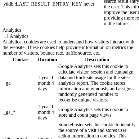
search result entr
ytidb::LAST_RESULT_ENTRY_KEY
never
the user. This inf
improve the user 
providing more re
in the future.
Analytics
Analytics
Analytical cookies are used to understand how visitors interact with
the website. These cookies help provide information on metrics the
number of visitors, bounce rate, traffic source, etc.
Cookie
Duration
Description
Google Analytics sets this cookie to
calculate visitor, session and campaign
1 year 1
data and track site usage for the site's
_ga
month 4
analytics report. The cookie stores
days
information anonymously and assigns a
randomly generated number to
recognise unique visitors.
1 year 1
Google Analytics sets this cookie to
_ga_*
month 4
store and count page views.
days
Sourcebuster sets this cookie to identify
the source of a visit and stores user
action information in cookies. This
sbjs_current
session