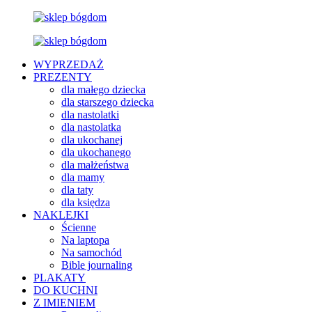
WYPRZEDAŻ
PREZENTY
dla małego dziecka
dla starszego dziecka
dla nastolatki
dla nastolatka
dla ukochanej
dla ukochanego
dla małżeństwa
dla mamy
dla taty
dla księdza
NAKLEJKI
Ścienne
Na laptopa
Na samochód
Bible journaling
PLAKATY
DO KUCHNI
Z IMIENIEM