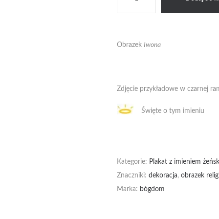
Iwona
1
Obrazek
Iwona
Zdjęcie przykładowe w czarnej ra
Święte o tym imieniu
Kategorie:
Plakat z imieniem żeńs
Znaczniki:
dekoracja
,
obrazek relig
Marka:
bógdom