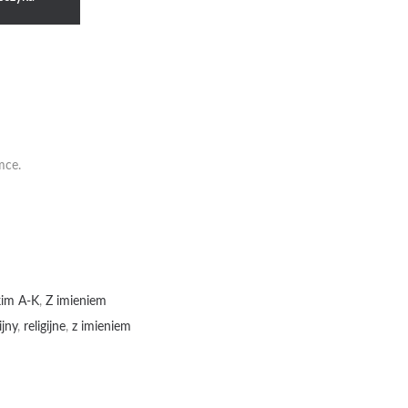
mce.
kim A-K
,
Z imieniem
ijny
,
religijne
,
z imieniem