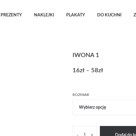
PREZENTY
NAKLEJKI
PLAKATY
DO KUCHNI
Z
IWONA 1
16
zł
–
58
zł
Zakres
cen:
od
16zł
ROZMIAR
do
58zł
ilość
-
+
Dodaj do k