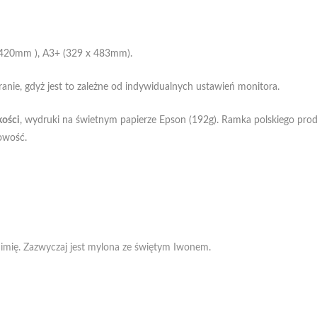
 420mm ), A3+ (329 x 483mm).
nie, gdyż jest to zależne od indywidualnych ustawień monitora.
kości
, wydruki na świetnym papierze Epson (192g). Ramka polskiego prod
towość.
 imię. Zazwyczaj jest mylona ze świętym Iwonem.