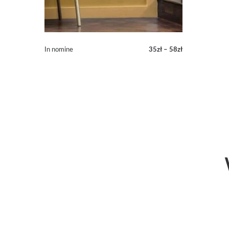
In nomine
35
zł
–
58
zł
Zakres
cen:
od
35zł
do
58zł