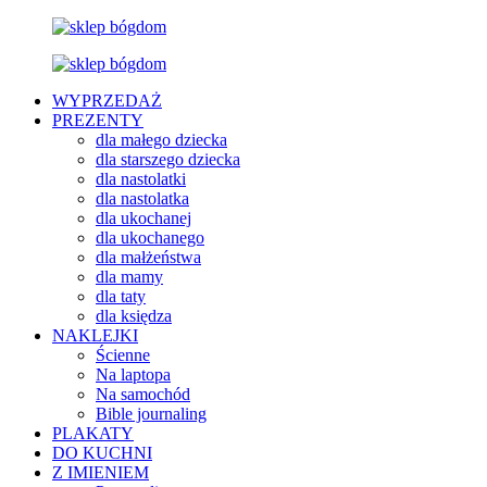
WYPRZEDAŻ
PREZENTY
dla małego dziecka
dla starszego dziecka
dla nastolatki
dla nastolatka
dla ukochanej
dla ukochanego
dla małżeństwa
dla mamy
dla taty
dla księdza
NAKLEJKI
Ścienne
Na laptopa
Na samochód
Bible journaling
PLAKATY
DO KUCHNI
Z IMIENIEM