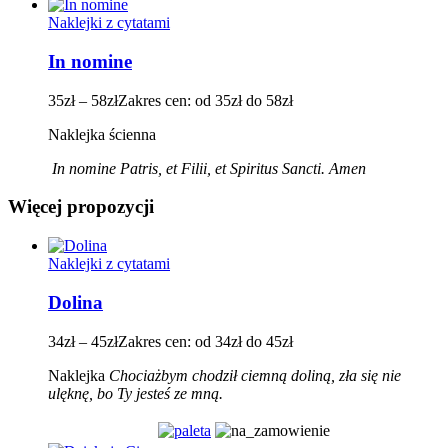
Naklejki z cytatami
In nomine
35
zł
–
58
zł
Zakres cen: od 35zł do 58zł
Naklejka ścienna
In nomine Patris, et Filii, et Spiritus Sancti. Amen
Więcej propozycji
Naklejki z cytatami
Dolina
34
zł
–
45
zł
Zakres cen: od 34zł do 45zł
Naklejka
Chociażbym chodził ciemną doliną, zła się nie
ulęknę, bo Ty jesteś ze mną.