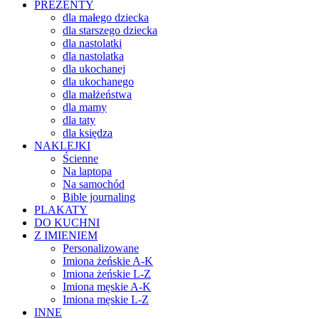
PREZENTY
dla małego dziecka
dla starszego dziecka
dla nastolatki
dla nastolatka
dla ukochanej
dla ukochanego
dla małżeństwa
dla mamy
dla taty
dla księdza
NAKLEJKI
Ścienne
Na laptopa
Na samochód
Bible journaling
PLAKATY
DO KUCHNI
Z IMIENIEM
Personalizowane
Imiona żeńskie A-K
Imiona żeńskie L-Z
Imiona męskie A-K
Imiona męskie L-Z
INNE