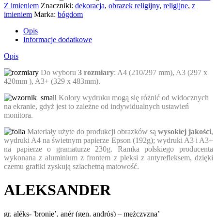
Z imieniem
Znaczniki:
dekoracja
,
obrazek religijny
,
religijne
,
z
imieniem
Marka:
bógdom
Opis
Informacje dodatkowe
Opis
Do wyboru
3 rozmiary
: A4 (210/297 mm), A3 (297 x
420mm ), A3+ (329 x 483mm).
Kolory wydruku mogą się różnić od widocznych
na ekranie, gdyż jest to zależne od indywidualnych ustawień
monitora.
Materiały użyte do produkcji obrazków są
wysokiej jakości
,
wydruki A4 na świetnym papierze Epson (192g); wydruki A3 i A3+
na papierze o gramaturze 230g. Ramka polskiego producenta
wykonana z aluminium z frontem z pleksi z antyrefleksem, dzięki
czemu grafiki zyskują szlachetną matowość.
ALEKSANDER
gr. aléks- 'bronię’, anér (gen. andrós) – mężczyzna’