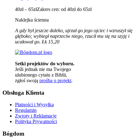
40
zł
–
65
zł
Zakres cen: od 40zł do 65zł
Naklejka ścienna
A gdy był jeszcze daleko, ujrzał go jego ojciec i wzruszył się
głęboko; wybiegł naprzeciw niego, rzucił mu się na szyję i
ucałował go.
Łk 15,20
Setki projektów do wyboru.
Jeśli jednak nie ma Twojego
ulubionego cytatu z Biblii,
zgłoś swoją
prośbą o projekt
.
Obsługa Klienta
Płatności i Wysyłka
Regulamin
Zwroty i Reklamacje
Polityka Prywatności
Bógdom