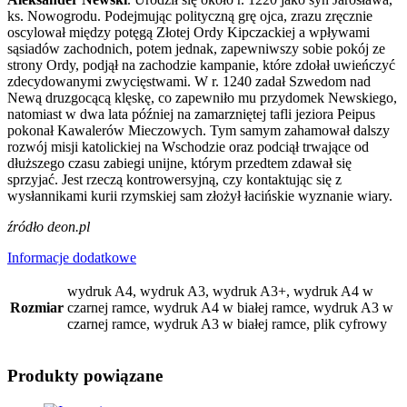
ks. Nowogrodu. Podejmując polityczną grę ojca, zrazu zręcznie
oscylował między potęgą Złotej Ordy Kipczackiej a wpływami
sąsiadów zachodnich, potem jednak, zapewniwszy sobie pokój ze
strony Ordy, podjął na zachodzie kampanie, które zdołał uwieńczyć
zdecydowanymi zwycięstwami. W r. 1240 zadał Szwedom nad
Newą druzgocącą klęskę, co zapewniło mu przydomek Newskiego,
natomiast w dwa lata później na zamarzniętej tafli jeziora Peipus
pokonał Kawalerów Mieczowych. Tym samym zahamował dalszy
rozwój misji katolickiej na Wschodzie oraz podciął trwające od
dłuższego czasu zabiegi unijne, którym przedtem zdawał się
sprzyjać. Jest rzeczą kontrowersyjną, czy kontaktując się z
wysłannikami kurii rzymskiej sam złożył łacińskie wyznanie wiary.
źródło deon.pl
Informacje dodatkowe
wydruk A4, wydruk A3, wydruk A3+, wydruk A4 w
Rozmiar
czarnej ramce, wydruk A4 w białej ramce, wydruk A3 w
czarnej ramce, wydruk A3 w białej ramce, plik cyfrowy
Produkty powiązane