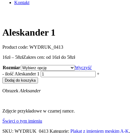
Kontakt
Aleskander 1
Product code:
WYDRUK_0413
16
zł
–
58
zł
Zakres cen: od 16zł do 58zł
Rozmiar
Wyczyść
-
ilość Aleskander 1
+
Dodaj do koszyka
Obrazek
Aleksander
Zdjęcie przykładowe w czarnej ramce.
Święci o tym imieniu
SKU:
WYDRUK_0413
Kategorie:
Plakat z imieniem męskim A-K
,