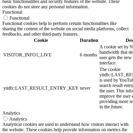
basic functionalities and security features of the website. These
cookies do not store any personal information.
Functional
Functional
Functional cookies help to perform certain functionalities like
sharing the content of the website on social media platforms, collect
feedbacks, and other third-party features.
Cookie
Duration
Des
A cookie set by 
bandwidth that de
VISITOR_INFO1_LIVE
6 months
user gets the new 
interface.
The cookie
ytidb::LAST_
is used by YouTube
search result entr
ytidb::LAST_RESULT_ENTRY_KEY
never
the user. This inf
improve the user 
providing more re
in the future.
Analytics
Analytics
Analytical cookies are used to understand how visitors interact with
the website. These cookies help provide information on metrics the