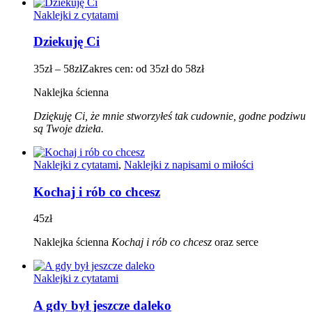
Naklejki z cytatami
Dziekuję Ci
35
zł
–
58
zł
Zakres cen: od 35zł do 58zł
Naklejka ścienna
Dziękuję Ci, że mnie stworzyłeś tak cudownie, godne podziwu
są Twoje dzieła.
Naklejki z cytatami
,
Naklejki z napisami o miłości
Kochaj i rób co chcesz
45
zł
Naklejka ścienna
Kochaj i rób co chcesz
oraz serce
Naklejki z cytatami
A gdy był jeszcze daleko