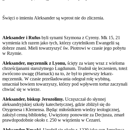
Święci o imieniu Aleksander są wprost nie do zliczenia.
Aleksander i Rufus
byli synami Szymona z Cyreny. Mk 15, 21
wymienia ich razem jako tych, którzy czytelnikom Ewangelii są
dobrze znani. Mieli towarzyszyć św. Piotrowi w czasie jego pobytu
w Rzymie.
Aleksander, męczennik z Lyonu,
ścięty za wiarę wraz z wieloma
chrześcijanami starożytnego Lugdunum. Trudnił się leczeniem, toteż
zwrócono uwagę (Harnack) na to, że był to pierwszy lekarz-
męczennik. W czasie prześladowania odegrał rolę wybitną,
umacniał bowiem towarzyszy, którzy pod wpływem tortur zaczynali
chwiać się w wierze.
Aleksander, biskup Jerozolimy.
Uczęszczał do słynnej
aleksandryjskiej szkoły katechetycznej, gdzie zbliżył się do
Orygenesa i Klemensa. Będąc miłośnikiem wiedzy teologicznej,
założył cenną bibliotekę. Uwięziony ponownie za Decjusza, zmarł
prawdopodobnie około r. 250 w więzieniu w Cezarei.
Aleksander Newski
. Urodził się około r. 1220 jako syn Jarosława,