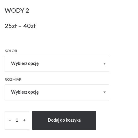
WODY 2
25
zł
–
40
zł
Zakres
cen:
od
25zł
KOLOR
do
40zł
ROZMIAR
ilość
-
+
Dodaj do koszyka
Wody
2