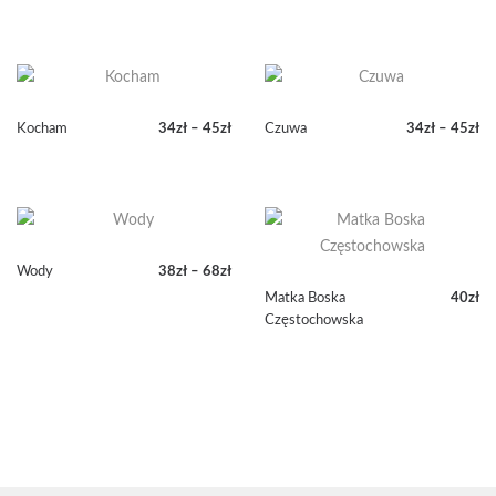
Kocham
34
zł
–
45
zł
Czuwa
34
zł
–
45
zł
Zakres
Zakres
cen:
cen:
od
od
34zł
34zł
do
do
45zł
45zł
Wody
38
zł
–
68
zł
Zakres
Matka Boska
40
zł
cen:
Częstochowska
od
38zł
do
68zł