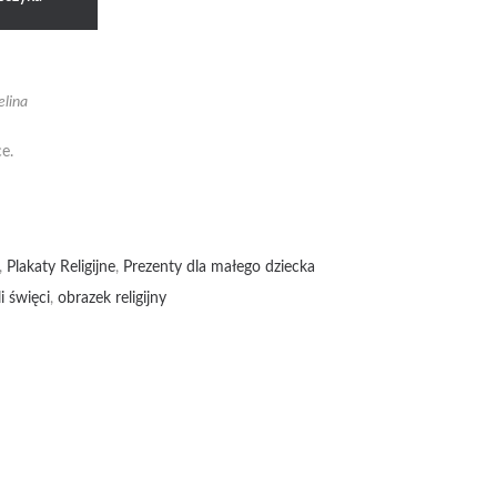
elina
e.
,
Plakaty Religijne
,
Prezenty dla małego dziecka
i święci
,
obrazek religijny