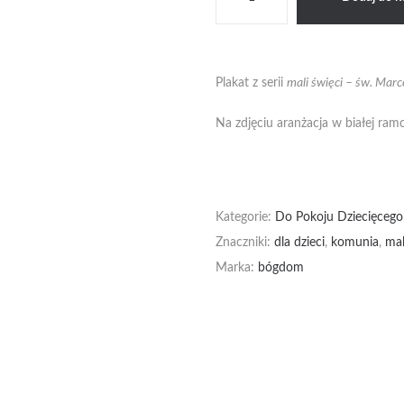
Św.
Marcelina
Plakat z serii
mali święci – św. Marc
Na zdjęciu aranżacja w białej ramc
Kategorie:
Do Pokoju Dziecięcego
Znaczniki:
dla dzieci
,
komunia
,
mal
Marka:
bógdom