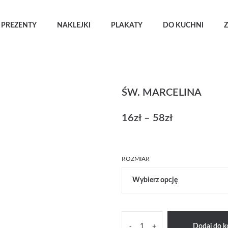
PREZENTY
NAKLEJKI
PLAKATY
DO KUCHNI
Z
ŚW. MARCELINA
16
zł
–
58
zł
Zakres
cen:
od
16zł
ROZMIAR
do
58zł
ilość
-
+
Dodaj do k