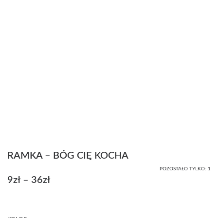
RAMKA – BÓG CIĘ KOCHA
POZOSTAŁO TYLKO: 1
9
zł
–
36
zł
Zakres
cen:
od