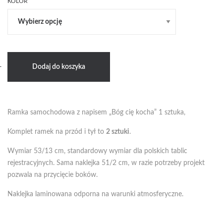
9zł
KOLOR
do
36zł
ilość
+
-
Dodaj do koszyka
Ramka
-
Bóg
cię
Ramka samochodowa z napisem „Bóg cię kocha” 1 sztuka,
kocha
Komplet ramek na przód i tył to
2 sztuki
.
Wymiar 53/13 cm, standardowy wymiar dla polskich tablic
rejestracyjnych. Sama naklejka 51/2 cm, w razie potrzeby projekt
pozwala na przycięcie boków.
Naklejka laminowana odporna na warunki atmosferyczne.