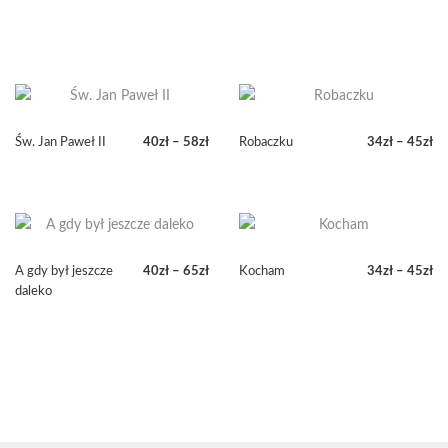
Św. Jan Paweł II
40
zł
–
58
zł
Robaczku
34
zł
–
45
zł
Zakres
Zakres
cen:
cen:
od
od
40zł
34zł
do
do
58zł
45zł
A gdy był jeszcze
40
zł
–
65
zł
Kocham
34
zł
–
45
zł
Zakres
Zakres
daleko
cen:
cen:
od
od
40zł
34zł
do
do
65zł
45zł