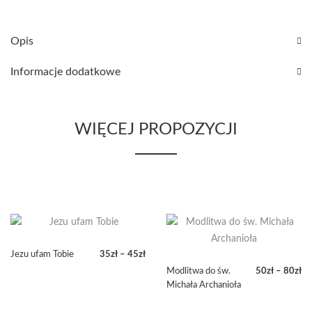
Opis
Informacje dodatkowe
WIĘCEJ PROPOZYCJI
Jezu ufam Tobie
35
zł
–
45
zł
Zakres
Modlitwa do św.
50
zł
–
80
zł
cen:
Zakres
Michała Archanioła
od
cen:
35zł