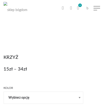
0
KRZYŻ
15
zł
–
34
zł
Zakres
cen:
od
15zł
KOLOR
do
34zł