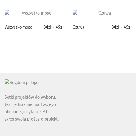
od
do
50zł
45zł
do
80zł
Wszystko mogę
34
zł
–
45
zł
Czuwa
34
zł
–
45
zł
Zakres
Zakres
cen:
cen:
od
od
34zł
34zł
do
do
45zł
45zł
Setki projektów do wyboru.
Jeśli jednak nie ma Twojego
ulubionego cytatu z Biblii,
zgłoś swoją
prośbą o projekt
.