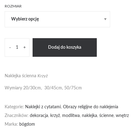
ROZMIAR
ilość
-
+
Dodaj do koszyka
Krzyż
Naklejka ścienna
Krzyż
Wymiary 20/30cm, 30/45cm, 50/75cm
Kategorie:
Naklejki z cytatami
,
Obrazy religijne do naklejenia
Znaczników:
dekoracja
,
krzyż
,
modlitwa
,
naklejka
,
ścienne
,
wnętrz
Marka:
bógdom