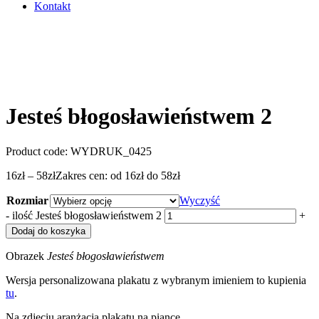
Kontakt
Jesteś błogosławieństwem 2
Product code:
WYDRUK_0425
16
zł
–
58
zł
Zakres cen: od 16zł do 58zł
Rozmiar
Wyczyść
-
ilość Jesteś błogosławieństwem 2
+
Dodaj do koszyka
Obrazek
Jesteś błogosławieństwem
Wersja personalizowana plakatu z wybranym imieniem to kupienia
tu
.
Na zdjęciu aranżacja plakatu na piance.