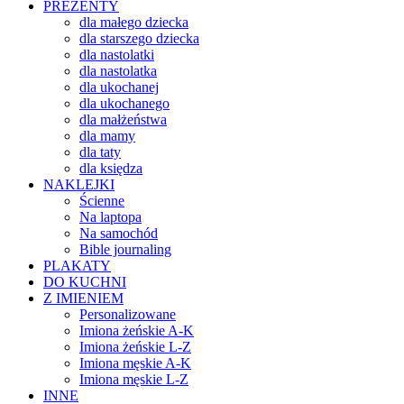
PREZENTY
dla małego dziecka
dla starszego dziecka
dla nastolatki
dla nastolatka
dla ukochanej
dla ukochanego
dla małżeństwa
dla mamy
dla taty
dla księdza
NAKLEJKI
Ścienne
Na laptopa
Na samochód
Bible journaling
PLAKATY
DO KUCHNI
Z IMIENIEM
Personalizowane
Imiona żeńskie A-K
Imiona żeńskie L-Z
Imiona męskie A-K
Imiona męskie L-Z
INNE