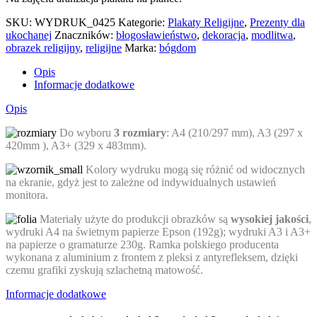
SKU:
WYDRUK_0425
Kategorie:
Plakaty Religijne
,
Prezenty dla
ukochanej
Znaczników:
błogosławieństwo
,
dekoracja
,
modlitwa
,
obrazek religijny
,
religijne
Marka:
bógdom
Opis
Informacje dodatkowe
Opis
Do wyboru
3 rozmiary
: A4 (210/297 mm), A3 (297 x
420mm ), A3+ (329 x 483mm).
Kolory wydruku mogą się różnić od widocznych
na ekranie, gdyż jest to zależne od indywidualnych ustawień
monitora.
Materiały użyte do produkcji obrazków są
wysokiej jakości
,
wydruki A4 na świetnym papierze Epson (192g); wydruki A3 i A3+
na papierze o gramaturze 230g. Ramka polskiego producenta
wykonana z aluminium z frontem z pleksi z antyrefleksem, dzięki
czemu grafiki zyskują szlachetną matowość.
Informacje dodatkowe