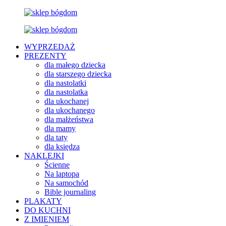
WYPRZEDAŻ
PREZENTY
dla małego dziecka
dla starszego dziecka
dla nastolatki
dla nastolatka
dla ukochanej
dla ukochanego
dla małżeństwa
dla mamy
dla taty
dla księdza
NAKLEJKI
Ścienne
Na laptopa
Na samochód
Bible journaling
PLAKATY
DO KUCHNI
Z IMIENIEM