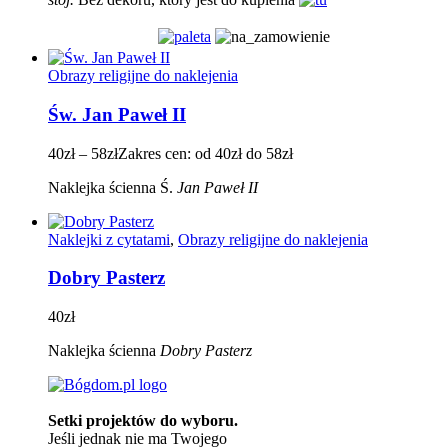
Obrazy religijne do naklejenia
Św. Jan Paweł II
40
zł
–
58
zł
Zakres cen: od 40zł do 58zł
Naklejka ścienna Ś.
Jan Paweł II
Naklejki z cytatami
,
Obrazy religijne do naklejenia
Dobry Pasterz
40
zł
Naklejka ścienna
Dobry Pasterz
Setki projektów do wyboru.
Jeśli jednak nie ma Twojego