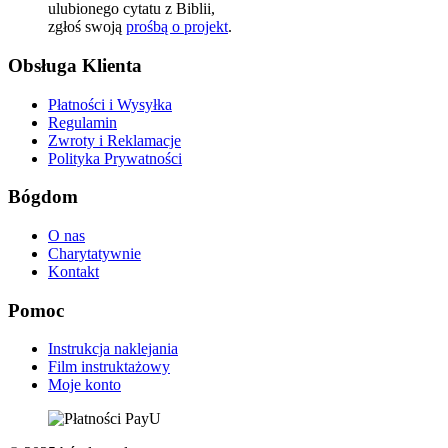
ulubionego cytatu z Biblii,
zgłoś swoją
prośbą o projekt
.
Obsługa Klienta
Płatności i Wysyłka
Regulamin
Zwroty i Reklamacje
Polityka Prywatności
Bógdom
O nas
Charytatywnie
Kontakt
Pomoc
Instrukcja naklejania
Film instruktażowy
Moje konto