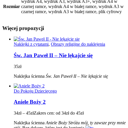
wydruk A4, wydruk A3, wydruk A3+, wydruk A4 w
Rozmiar
czarnej ramce, wydruk A4 w białej ramce, wydruk A3 w
czarnej ramce, wydruk A3 w białej ramce, plik cyfrowy
Więcej propozycji
Naklejki z cytatami
,
Obrazy religijne do naklejenia
Św. Jan Paweł II – Nie lękajcie się
35
zł
Naklejka ścienna
Św.
Jan Paweł II – Nie lękajcie się
Do Pokoju Dziecięcego
Aniele Boży 2
34
zł
–
45
zł
Zakres cen: od 34zł do 45zł
Naklejka ścienna
Aniele Boży Stróżu mój, ty zawsze przy mnie
stój.
Bez dekoru, który jest do kupienia