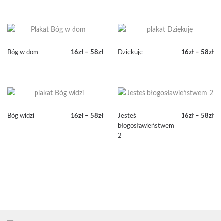
Bóg w dom
16
zł
–
58
zł
Dziękuję
16
zł
–
58
zł
Zakres
Zakres
cen:
cen:
od
od
16zł
16zł
do
do
58zł
58zł
Bóg widzi
16
zł
–
58
zł
Jesteś
16
zł
–
58
zł
Zakres
Zakres
błogosławieństwem
cen:
cen:
2
od
od
16zł
16zł
do
do
58zł
58zł