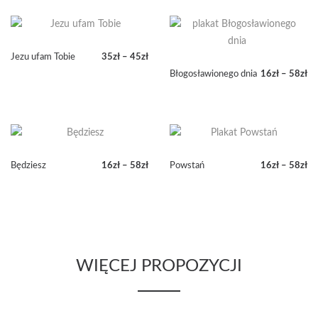
Jezu ufam Tobie
35
zł
–
45
zł
Zakres
Błogosławionego dnia
16
zł
–
58
zł
cen:
Zakres
od
cen:
35zł
od
do
16zł
45zł
do
58zł
Będziesz
16
zł
–
58
zł
Powstań
16
zł
–
58
zł
Zakres
Zakres
cen:
cen:
od
od
16zł
16zł
do
do
58zł
58zł
WIĘCEJ PROPOZYCJI