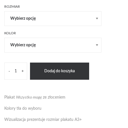
od
20zł
ROZMIAR
do
43zł
KOLOR
ilość
-
+
Dodaj do koszyka
Wszystko
mogę
-
złoty
Plakat
Wszystko mogę
ze złoceniem
Kolory tła do wyboru
Wizualizacja prezentuje rozmiar plakatu A3+