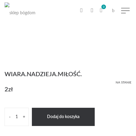
0
WIARA.NADZIEJA.MIŁOŚĆ.
NA STANIE
2
zł
ilość
-
+
Dodaj do koszyka
Wiara.Nadzieja.Miłość.