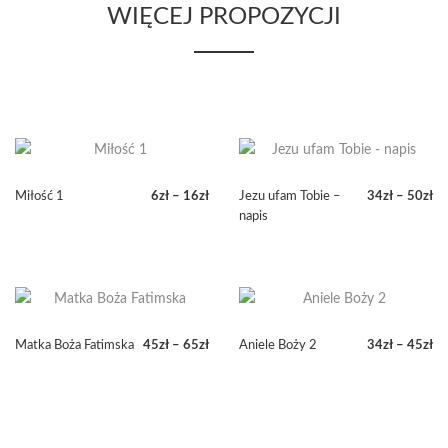
WIĘCEJ PROPOZYCJI
Miłość 1
6
zł
–
16
zł
Jezu ufam Tobie –
34
zł
–
50
zł
Zakres
Zakres
napis
cen:
cen:
od
od
6zł
34zł
do
do
16zł
50zł
Matka Boża Fatimska
45
zł
–
65
zł
Aniele Boży 2
34
zł
–
45
zł
Zakres
Zakres
cen:
cen:
od
od
45zł
34zł
do
do