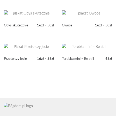
Obyś skutecznie
16
zł
–
58
zł
Owoce
16
zł
–
58
zł
Zakres
Zakres
cen:
cen:
od
od
16zł
16zł
do
do
58zł
58zł
Przeto czy jecie
16
zł
–
58
zł
Torebka mini – Be still
65
zł
Zakres
cen:
od
16zł
do
58zł