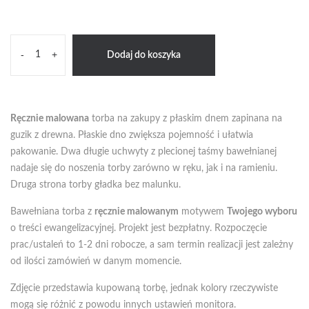
ilość
-
+
Dodaj do koszyka
Torba
L
-
Twój
Ręcznie malowana
torba na zakupy z płaskim dnem zapinana na
pomysł
guzik z drewna. Płaskie dno zwiększa pojemność i ułatwia
pakowanie. Dwa długie uchwyty z plecionej taśmy bawełnianej
nadaje się do noszenia torby zarówno w ręku, jak i na ramieniu.
Druga strona torby gładka bez malunku.
Bawełniana torba z
ręcznie malowanym
motywem
Twojego wyboru
o treści ewangelizacyjnej. Projekt jest bezpłatny. Rozpoczęcie
prac/ustaleń to 1-2 dni robocze, a sam termin realizacji jest zależny
od ilości zamówień w danym momencie.
Zdjęcie przedstawia kupowaną torbę, jednak kolory rzeczywiste
mogą się różnić z powodu innych ustawień monitora.