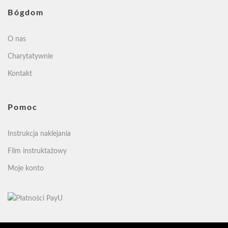
Bógdom
O nas
Charytatywnie
Kontakt
Pomoc
Instrukcja naklejania
Film instruktażowy
Moje konto