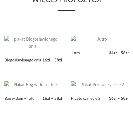
Jutro
34
zł
–
58
zł
Zakres
Błogosławionego dnia
16
zł
–
58
zł
cen:
Zakres
od
cen:
34zł
od
do
16zł
58zł
do
58zł
Bóg w dom – folk
16
zł
–
58
zł
Przeto czy jecie 2
16
zł
–
58
zł
Zakres
Zakres
cen:
cen:
od
od
16zł
16zł
do
do