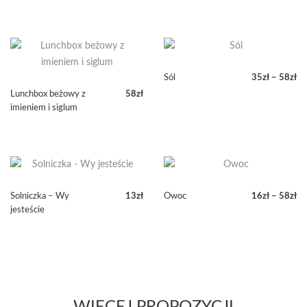
Sól
35
zł
–
58
zł
Zakres
Lunchbox beżowy z
58
zł
cen:
imieniem i siglum
od
35zł
do
58zł
Solniczka – Wy
13
zł
Owoc
16
zł
–
58
zł
Zakres
jesteście
cen:
od
16zł
do
58zł
WIĘCEJ PROPOZYCJI