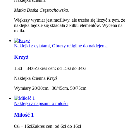
Naklejka ścienna
Matka Boska Częstochowska.
Większy wymiar jest możliwy, ale trzeba się liczyć z tym, że
naklejka będzie się składała z kilku elementów. Wycena na
maila.
Naklejki z cytatami
,
Obrazy religijne do naklejenia
Krzyż
15
zł
–
34
zł
Zakres cen: od 15zł do 34zł
Naklejka ścienna
Krzyż
Wymiary 20/30cm, 30/45cm, 50/75cm
Naklejki z napisami o miłości
Miłość 1
6
zł
–
16
zł
Zakres cen: od 6zł do 16zł