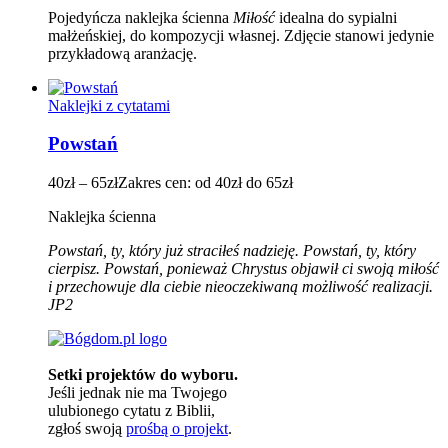
Pojedyńcza naklejka ścienna
Miłość
idealna do sypialni
małżeńskiej, do kompozycji własnej. Zdjęcie stanowi jedynie
przykładową aranżację.
Naklejki z cytatami
Powstań
40
zł
–
65
zł
Zakres cen: od 40zł do 65zł
Naklejka ścienna
Powstań, ty, który już straciłeś nadzieję. Powstań, ty, który
cierpisz. Powstań, ponieważ Chrystus objawił ci swoją miłość
i przechowuje dla ciebie nieoczekiwaną możliwość realizacji.
JP2
Setki projektów do wyboru.
Jeśli jednak nie ma Twojego
ulubionego cytatu z Biblii,
zgłoś swoją
prośbą o projekt
.