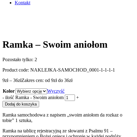
Kontakt
Ramka – Swoim aniołom
Pozostało tylko: 2
Product code:
NAKLEJKA-SAMOCHOD_0001-1-1-1-1
9
zł
–
36
zł
Zakres cen: od 9zł do 36zł
Kolor
Wyczyść
-
ilość Ramka - Swoim aniołom
+
Dodaj do koszyka
Ramka samochodowa z napisem „swoim aniołom da rozkaz o
tobie” 1 sztuka,
Ramka na tablicę rejestracyjną ze słowami z Psalmu 91 –
przypomnieniem o Bożej opiece i ochronie w każdej podróży.