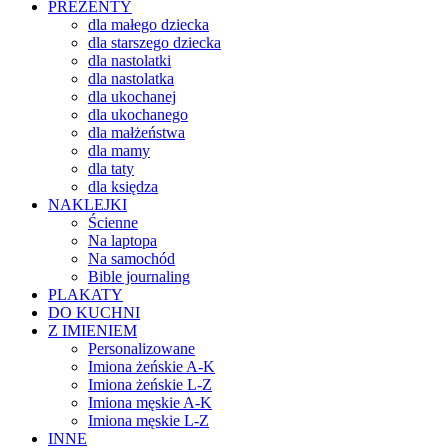
PREZENTY
dla małego dziecka
dla starszego dziecka
dla nastolatki
dla nastolatka
dla ukochanej
dla ukochanego
dla małżeństwa
dla mamy
dla taty
dla księdza
NAKLEJKI
Ścienne
Na laptopa
Na samochód
Bible journaling
PLAKATY
DO KUCHNI
Z IMIENIEM
Personalizowane
Imiona żeńskie A-K
Imiona żeńskie L-Z
Imiona męskie A-K
Imiona męskie L-Z
INNE