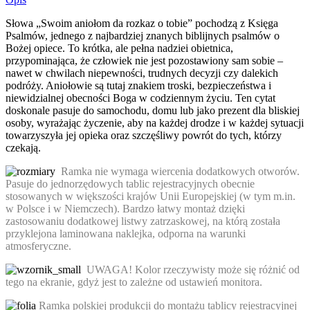
Słowa „Swoim aniołom da rozkaz o tobie” pochodzą z Księga
Psalmów, jednego z najbardziej znanych biblijnych psalmów o
Bożej opiece. To krótka, ale pełna nadziei obietnica,
przypominająca, że człowiek nie jest pozostawiony sam sobie –
nawet w chwilach niepewności, trudnych decyzji czy dalekich
podróży. Aniołowie są tutaj znakiem troski, bezpieczeństwa i
niewidzialnej obecności Boga w codziennym życiu. Ten cytat
doskonale pasuje do samochodu, domu lub jako prezent dla bliskiej
osoby, wyrażając życzenie, aby na każdej drodze i w każdej sytuacji
towarzyszyła jej opieka oraz szczęśliwy powrót do tych, którzy
czekają.
Ramka nie wymaga wiercenia dodatkowych otworów.
Pasuje do jednorzędowych tablic rejestracyjnych obecnie
stosowanych w większości krajów Unii Europejskiej (w tym m.in.
w Polsce i w Niemczech). Bardzo łatwy montaż dzięki
zastosowaniu dodatkowej listwy zatrzaskowej, na którą została
przyklejona laminowana naklejka, odporna na warunki
atmosferyczne.
UWAGA! Kolor rzeczywisty może się różnić od
tego na ekranie, gdyż jest to zależne od ustawień monitora.
Ramka polskiej produkcji do montażu tablicy rejestracyjnej