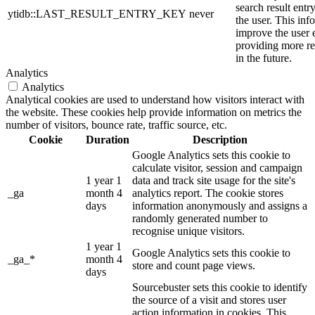
search result entr
ytidb::LAST_RESULT_ENTRY_KEY
never
the user. This inf
improve the user 
providing more re
in the future.
Analytics
Analytics
Analytical cookies are used to understand how visitors interact with
the website. These cookies help provide information on metrics the
number of visitors, bounce rate, traffic source, etc.
Cookie
Duration
Description
Google Analytics sets this cookie to
calculate visitor, session and campaign
1 year 1
data and track site usage for the site's
_ga
month 4
analytics report. The cookie stores
days
information anonymously and assigns a
randomly generated number to
recognise unique visitors.
1 year 1
Google Analytics sets this cookie to
_ga_*
month 4
store and count page views.
days
Sourcebuster sets this cookie to identify
the source of a visit and stores user
action information in cookies. This