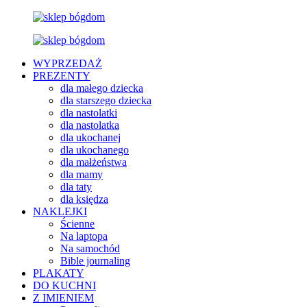
WYPRZEDAŻ
PREZENTY
dla małego dziecka
dla starszego dziecka
dla nastolatki
dla nastolatka
dla ukochanej
dla ukochanego
dla małżeństwa
dla mamy
dla taty
dla księdza
NAKLEJKI
Ścienne
Na laptopa
Na samochód
Bible journaling
PLAKATY
DO KUCHNI
Z IMIENIEM