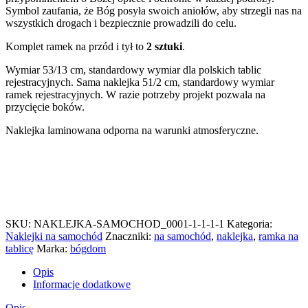
Symbol zaufania, że Bóg posyła swoich aniołów, aby strzegli nas na
wszystkich drogach i bezpiecznie prowadzili do celu.
Komplet ramek na przód i tył to
2 sztuki
.
Wymiar 53/13 cm, standardowy wymiar dla polskich tablic
rejestracyjnych. Sama naklejka 51/2 cm, standardowy wymiar
ramek rejestracyjnych. W razie potrzeby projekt pozwala na
przycięcie boków.
Naklejka laminowana odporna na warunki atmosferyczne.
SKU:
NAKLEJKA-SAMOCHOD_0001-1-1-1-1
Kategoria:
Naklejki na samochód
Znaczniki:
na samochód
,
naklejka
,
ramka na
tablicę
Marka:
bógdom
Opis
Informacje dodatkowe
Opis