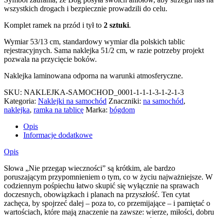
wszystkich drogach i bezpiecznie prowadzili do celu.
Komplet ramek na przód i tył to
2 sztuki
.
Wymiar 53/13 cm, standardowy wymiar dla polskich tablic
rejestracyjnych. Sama naklejka 51/2 cm, w razie potrzeby projekt
pozwala na przycięcie boków.
Naklejka laminowana odporna na warunki atmosferyczne.
SKU:
NAKLEJKA-SAMOCHOD_0001-1-1-1-3-1-2-1-3
Kategoria:
Naklejki na samochód
Znaczniki:
na samochód
,
naklejka
,
ramka na tablicę
Marka:
bógdom
Opis
Informacje dodatkowe
Opis
Słowa „Nie przegap wieczności” są krótkim, ale bardzo
poruszającym przypomnieniem o tym, co w życiu najważniejsze. W
codziennym pośpiechu łatwo skupić się wyłącznie na sprawach
doczesnych, obowiązkach i planach na przyszłość. Ten cytat
zachęca, by spojrzeć dalej – poza to, co przemijające – i pamiętać o
wartościach, które mają znaczenie na zawsze: wierze, miłości, dobru