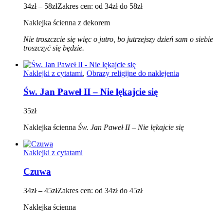
34
zł
–
58
zł
Zakres cen: od 34zł do 58zł
Naklejka ścienna z dekorem
Nie troszczcie się więc o jutro, bo jutrzejszy dzień sam o siebie
troszczyć się będzie.
Naklejki z cytatami
,
Obrazy religijne do naklejenia
Św. Jan Paweł II – Nie lękajcie się
35
zł
Naklejka ścienna
Św.
Jan Paweł II – Nie lękajcie się
Naklejki z cytatami
Czuwa
34
zł
–
45
zł
Zakres cen: od 34zł do 45zł
Naklejka ścienna