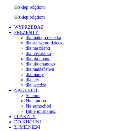
WYPRZEDAŻ
PREZENTY
dla małego dziecka
dla starszego dziecka
dla nastolatki
dla nastolatka
dla ukochanej
dla ukochanego
dla małżeństwa
dla mamy
dla taty
dla księdza
NAKLEJKI
Ścienne
Na laptopa
Na samochód
Bible journaling
PLAKATY
DO KUCHNI
Z IMIENIEM