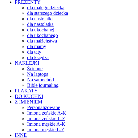
PREZENTY
dla małego dziecka
dla starszego dziecka
dla nastolatki
dla nastolatka
dla ukochanej
dla ukochanego
dla małżeństwa
dla mamy
dla taty
dla księdza
NAKLEJKI
Ścienne
Na laptopa
Na samochód
Bible journaling
PLAKATY
DO KUCHNI
Z IMIENIEM
Personalizowane
Imiona żeńskie A-K
Imiona żeńskie L-Z
Imiona męskie A-K
Imiona męskie L-Z
INNE