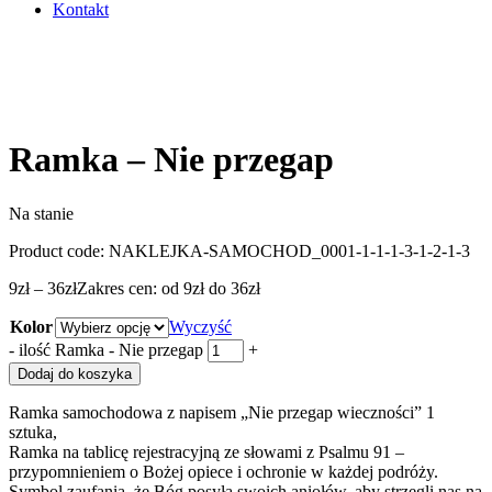
Kontakt
Ramka – Nie przegap
Na stanie
Product code:
NAKLEJKA-SAMOCHOD_0001-1-1-1-3-1-2-1-3
9
zł
–
36
zł
Zakres cen: od 9zł do 36zł
Kolor
Wyczyść
-
ilość Ramka - Nie przegap
+
Dodaj do koszyka
Ramka samochodowa z napisem „Nie przegap wieczności” 1
sztuka,
Ramka na tablicę rejestracyjną ze słowami z Psalmu 91 –
przypomnieniem o Bożej opiece i ochronie w każdej podróży.
Symbol zaufania, że Bóg posyła swoich aniołów, aby strzegli nas na