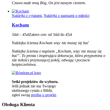
Czuwa nade mną Bóg, On jest naszym cieniem.
Naklejki z cytatami
,
Naklejki z napisami o miłości
Kocham
34
zł
–
45
zł
Zakres cen: od 34zł do 45zł
Naklejka ścienna
Kocham więc nie muszę się bać
Naklejka ścienna z napisem „Kocham, więc nie muszę się
bać”. To prosta i inspirująca dekoracja, która przypomina o
sile miłości przynoszącej pokój, odwagę i poczucie
bezpieczeństwa.
Setki projektów do wyboru.
Jeśli jednak nie ma Twojego
ulubionego cytatu z Biblii,
zgłoś swoją
prośbą o projekt
.
Obsługa Klienta