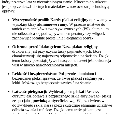
który przetrwa lata w niezmienionym stanie. Kluczem do sukcesu
jest połączenie szlachetnych materiałów z nowoczesną technologią
oprawy:
Wytrzymałość profili:
Każdy
plakat religijny
oprawiamy w
wysokiej klasy
aluminiowe ramy
. W przeciwieństwie do
tanich zamienników z tworzyw sztucznych (PS), aluminium
nie odkształca się pod wpływem temperatury czy wilgoci,
zachowując idealnie proste linie i elegancki połysk.
Ochrona przed blaknięciem:
Nasz
plakat religijny
drukowany jest przy użyciu tuszy pigmentowych, które
charakteryzują się najwyższą odpornością na światło. Dzięki
temu kolory pozostają żywe i nasycone, nawet jeśli dekoracja
wisi w mocno nasłonecznionym miejscu.
Lekkość i bezpieczeństwo:
Połączenie aluminium i
bezpiecznej pleksi sprawia, że Twój
plakat religijny
jest
lekki. Możesz go bezpiecznie zawiesić na ścianie.
Łatwość pielęgnacji:
Wybierając ten
plakat Pasterz
,
otrzymujesz oprawę z bezpiecznego szkła akrylowego (plexi)
ze specjalną
powłoką antyrefleksową
. W przeciwieństwie
do zwykłego szkła, nasza plexi skutecznie eliminuje uciążliwe
odbicia światła i refleksy. Dzięki temu treść plakatu jest