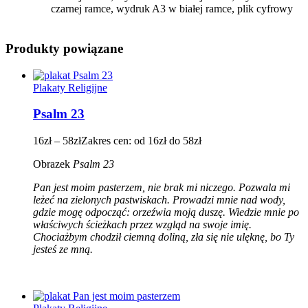
czarnej ramce, wydruk A3 w białej ramce, plik cyfrowy
Produkty powiązane
Plakaty Religijne
Psalm 23
16
zł
–
58
zł
Zakres cen: od 16zł do 58zł
Obrazek
Psalm 23
Pan jest moim pasterzem, nie brak mi niczego. Pozwala mi
leżeć na zielonych pastwiskach. Prowadzi mnie nad wody,
gdzie mogę odpocząć: orzeźwia moją duszę. Wiedzie mnie po
właściwych ścieżkach przez wzgląd na swoje imię.
Chociażbym chodził ciemną doliną, zła się nie ulęknę, bo Ty
jesteś ze mną.