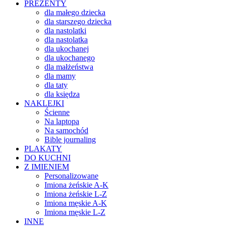
PREZENTY
dla małego dziecka
dla starszego dziecka
dla nastolatki
dla nastolatka
dla ukochanej
dla ukochanego
dla małżeństwa
dla mamy
dla taty
dla księdza
NAKLEJKI
Ścienne
Na laptopa
Na samochód
Bible journaling
PLAKATY
DO KUCHNI
Z IMIENIEM
Personalizowane
Imiona żeńskie A-K
Imiona żeńskie L-Z
Imiona męskie A-K
Imiona męskie L-Z
INNE