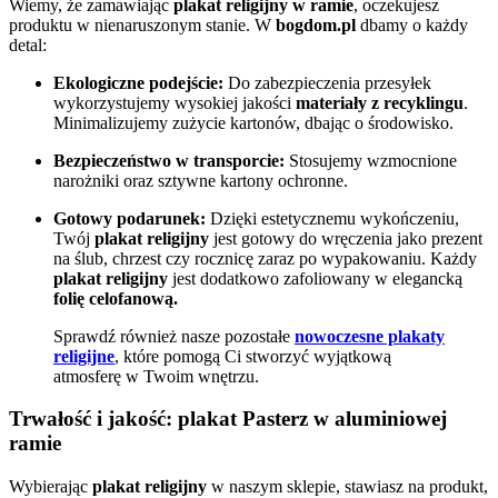
Wiemy, że zamawiając
plakat religijny w ramie
, oczekujesz
produktu w nienaruszonym stanie. W
bogdom.pl
dbamy o każdy
detal:
Ekologiczne podejście:
Do zabezpieczenia przesyłek
wykorzystujemy wysokiej jakości
materiały z recyklingu
.
Minimalizujemy zużycie kartonów, dbając o środowisko.
Bezpieczeństwo w transporcie:
Stosujemy wzmocnione
narożniki oraz sztywne kartony ochronne.
Gotowy podarunek:
Dzięki estetycznemu wykończeniu,
Twój
plakat religijny
jest gotowy do wręczenia jako prezent
na ślub, chrzest czy rocznicę zaraz po wypakowaniu. Każdy
plakat religijny
jest dodatkowo zafoliowany w elegancką
folię celofanową.
Sprawdź również nasze pozostałe
nowoczesne plakaty
religijne
, które pomogą Ci stworzyć wyjątkową
atmosferę w Twoim wnętrzu.
Trwałość i jakość:
plakat Pasterz
w aluminiowej
ramie
Wybierając
plakat religijny
w naszym sklepie, stawiasz na produkt,