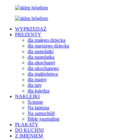
WYPRZEDAŻ
PREZENTY
dla małego dziecka
dla starszego dziecka
dla nastolatki
dla nastolatka
dla ukochanej
dla ukochanego
dla małżeństwa
dla mamy
dla taty
dla księdza
NAKLEJKI
Ścienne
Na laptopa
Na samochód
Bible journaling
PLAKATY
DO KUCHNI
Z IMIENIEM