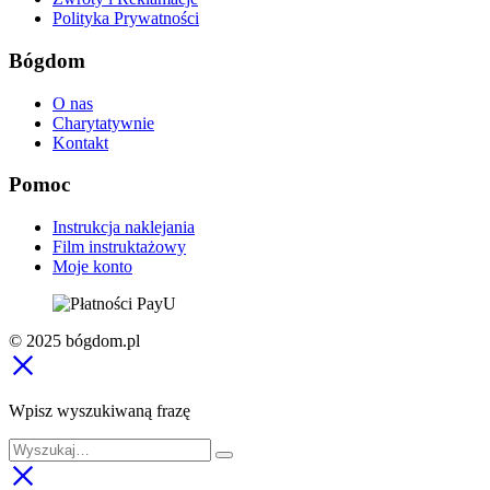
Polityka Prywatności
Bógdom
O nas
Charytatywnie
Kontakt
Pomoc
Instrukcja naklejania
Film instruktażowy
Moje konto
© 2025 bógdom.pl
Wpisz wyszukiwaną frazę