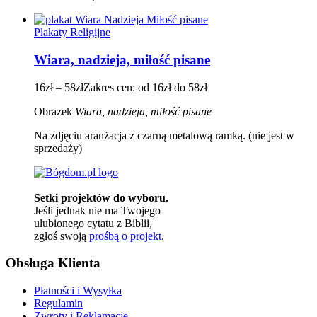
Plakaty Religijne
Wiara, nadzieja, miłość pisane
16
zł
–
58
zł
Zakres cen: od 16zł do 58zł
Obrazek
Wiara, nadzieja, miłość pisane
Na zdjęciu aranżacja z czarną metalową ramką. (nie jest w
sprzedaży)
Setki projektów do wyboru.
Jeśli jednak nie ma Twojego
ulubionego cytatu z Biblii,
zgłoś swoją
prośbą o projekt
.
Obsługa Klienta
Płatności i Wysyłka
Regulamin
Zwroty i Reklamacje