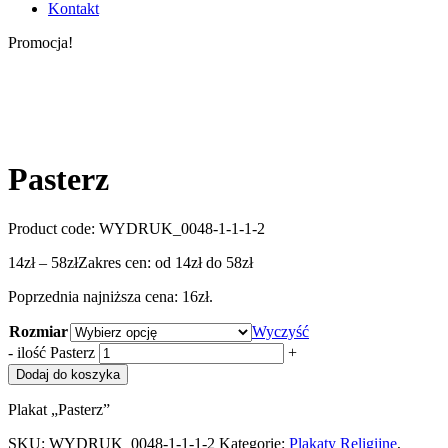
Kontakt
Promocja!
Pasterz
Product code:
WYDRUK_0048-1-1-1-2
14
zł
–
58
zł
Zakres cen: od 14zł do 58zł
Poprzednia najniższa cena:
16
zł
.
Rozmiar
Wyczyść
-
ilość Pasterz
+
Dodaj do koszyka
Plakat „Pasterz”
SKU:
WYDRUK_0048-1-1-1-2
Kategorie:
Plakaty Religijne
,