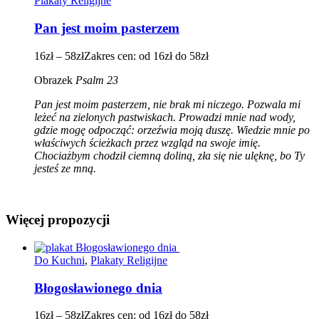
Plakaty Religijne
Pan jest moim pasterzem
16
zł
–
58
zł
Zakres cen: od 16zł do 58zł
Obrazek
Psalm 23
Pan jest moim pasterzem, nie brak mi niczego. Pozwala mi
leżeć na zielonych pastwiskach. Prowadzi mnie nad wody,
gdzie mogę odpocząć: orzeźwia moją duszę. Wiedzie mnie po
właściwych ścieżkach przez wzgląd na swoje imię.
Chociażbym chodził ciemną doliną, zła się nie ulęknę, bo Ty
jesteś ze mną.
Więcej propozycji
Do Kuchni
,
Plakaty Religijne
Błogosławionego dnia
16
zł
–
58
zł
Zakres cen: od 16zł do 58zł