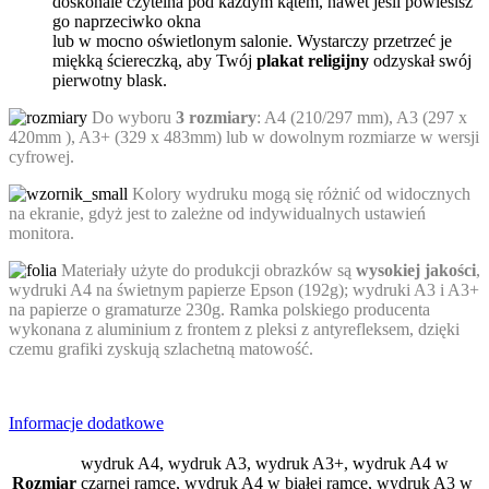
doskonale czytelna pod każdym kątem, nawet jeśli powiesisz
go naprzeciwko okna
lub w mocno oświetlonym salonie. Wystarczy przetrzeć je
miękką ściereczką, aby Twój
plakat religijny
odzyskał swój
pierwotny blask.
Do wyboru
3 rozmiary
: A4 (210/297 mm), A3 (297 x
420mm ), A3+ (329 x 483mm) lub w dowolnym rozmiarze w wersji
cyfrowej.
Kolory wydruku mogą się różnić od widocznych
na ekranie, gdyż jest to zależne od indywidualnych ustawień
monitora.
Materiały użyte do produkcji obrazków są
wysokiej jakości
,
wydruki A4 na świetnym papierze Epson (192g); wydruki A3 i A3+
na papierze o gramaturze 230g. Ramka polskiego producenta
wykonana z aluminium z frontem z pleksi z antyrefleksem, dzięki
czemu grafiki zyskują szlachetną matowość.
Informacje dodatkowe
wydruk A4, wydruk A3, wydruk A3+, wydruk A4 w
Rozmiar
czarnej ramce, wydruk A4 w białej ramce, wydruk A3 w