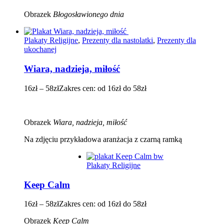
Obrazek
Błogosławionego dnia
Plakaty Religijne
,
Prezenty dla nastolatki
,
Prezenty dla
ukochanej
Wiara, nadzieja, miłość
16
zł
–
58
zł
Zakres cen: od 16zł do 58zł
Obrazek
Wiara, nadzieja, miłość
Na zdjęciu przykładowa aranżacja z czarną ramką
Plakaty Religijne
Keep Calm
16
zł
–
58
zł
Zakres cen: od 16zł do 58zł
Obrazek
Keep Calm