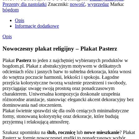
Prezenty dla nastolatki
Znaczniki:
nowość
,
wyprzedaz
Marka:
bógdom
Opis
Informacje dodatkowe
Opis
Nowoczesny plakat religijny – Plakat Pasterz
Plakat
Pasterz
to jeden z najchętniej wybieranych produktów w
bogdom.pl. Plakat z abstrakcyjnym motywem w delikatnych
odcieniach różu i jasnych barw to subtelna dekoracja, która wnosi
do wnętrza poczucie harmonii, lekkości i spokoju. Łagodne
przejścia kolorystyczne tworzą wrażenie przestrzeni i swobody,
przyciągając uwagę swoją prostotą oraz ponadczasowym
charakterem. Uniwersalna kompozycja doskonale uzupełnia
różnorodne aranżacje, stanowiąc elegancki akcent dekoracyjny bez
dominowania nad otoczeniem.
Plakat świetnie sprawdzi się dla osób ceniących minimalistyczne
formy, stonowaną kolorystykę oraz dekoracje, które budują
przyjemną i relaksującą atmosferę.
Szukasz upominku na
ślub, rocznicę
lub
nowe mieszkanie
? Plakat
Pasterz w formie nowoczesnej grafiki to ponadczasowy wybór.