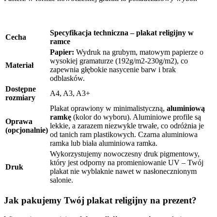
Specyfikacja techniczna – plakat religijny w
Cecha
ramce
Papier:
Wydruk na grubym, matowym papierze o
wysokiej gramaturze (192g/m2-230g/m2), co
Materiał
zapewnia głębokie nasycenie barw i brak
odblasków.
Dostępne
A4, A3, A3+
rozmiary
Plakat oprawiony w minimalistyczną,
aluminiową
ramkę
(kolor do wyboru). Aluminiowe profile są
Oprawa
lekkie, a zarazem niezwykle trwałe, co odróżnia je
(opcjonalnie)
od tanich ram plastikowych. Czarna aluminiowa
ramka lub biała aluminiowa ramka.
Wykorzystujemy nowoczesny druk pigmentowy,
który jest odporny na promieniowanie UV – Twój
Druk
plakat nie wyblaknie nawet w nasłonecznionym
salonie.
Jak pakujemy Twój plakat religijny na prezent?