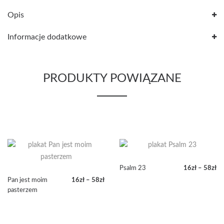
Opis
Informacje dodatkowe
PRODUKTY POWIĄZANE
Psalm 23
16
zł
–
58
zł
Zakres
Pan jest moim
16
zł
–
58
zł
cen:
Zakres
pasterzem
od
cen:
16zł
od
do
16zł