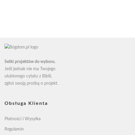
cen:
cen:
od
od
16zł
16zł
do
do
58zł
58zł
Setki projektów do wyboru.
Jeśli jednak nie ma Twojego
ulubionego cytatu z Biblii,
zgłoś swoją
prośbą o projekt
.
Obsługa Klienta
Płatności i Wysyłka
Regulamin