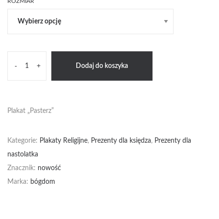
16zł
ROZMIAR
do
58zł
ilość
-
+
Dodaj do koszyka
Pasterz
2
Plakat „Pasterz”
Kategorie:
Plakaty Religijne
,
Prezenty dla księdza
,
Prezenty dla
nastolatka
Znacznik:
nowość
Marka:
bógdom