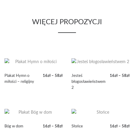
58zł
do
58zł
WIĘCEJ PROPOZYCJI
Plakat Hymn o
16
zł
–
58
zł
Jesteś
16
zł
–
58
zł
Zakres
Zakres
miłości – religijny
błogosławieństwem
cen:
cen:
2
od
od
16zł
16zł
do
do
58zł
58zł
Bóg w dom
16
zł
–
58
zł
Słońce
16
zł
–
58
zł
Zakres
Zakres