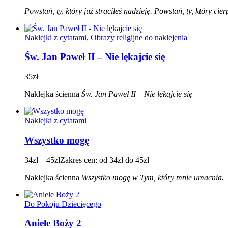
Powstań, ty, który już straciłeś nadzieję. Powstań, ty, który c
Naklejki z cytatami
,
Obrazy religijne do naklejenia
Św. Jan Paweł II – Nie lękajcie się
35
zł
Naklejka ścienna
Św.
Jan Paweł II – Nie lękajcie się
Naklejki z cytatami
Wszystko mogę
34
zł
–
45
zł
Zakres cen: od 34zł do 45zł
Naklejka ścienna
Wszystko mogę w Tym, który mnie umacnia.
Do Pokoju Dziecięcego
Aniele Boży 2