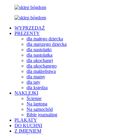
WYPRZEDAŻ
PREZENTY
dla małego dziecka
dla starszego dziecka
dla nastolatki
dla nastolatka
dla ukochanej
dla ukochanego
dla małżeństwa
dla mamy
dla taty
dla księdza
NAKLEJKI
Ścienne
Na laptopa
Na samochód
Bible journaling
PLAKATY
DO KUCHNI
Z IMIENIEM