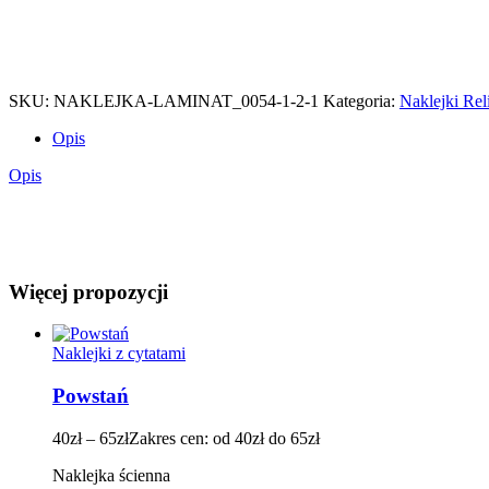
SKU:
NAKLEJKA-LAMINAT_0054-1-2-1
Kategoria:
Naklejki Rel
Opis
Opis
Więcej propozycji
Naklejki z cytatami
Powstań
40
zł
–
65
zł
Zakres cen: od 40zł do 65zł
Naklejka ścienna