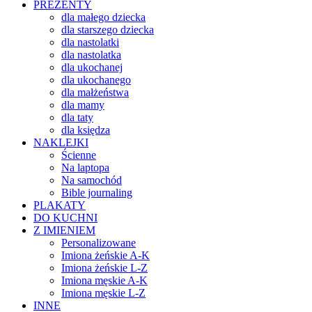
PREZENTY
dla małego dziecka
dla starszego dziecka
dla nastolatki
dla nastolatka
dla ukochanej
dla ukochanego
dla małżeństwa
dla mamy
dla taty
dla księdza
NAKLEJKI
Ścienne
Na laptopa
Na samochód
Bible journaling
PLAKATY
DO KUCHNI
Z IMIENIEM
Personalizowane
Imiona żeńskie A-K
Imiona żeńskie L-Z
Imiona męskie A-K
Imiona męskie L-Z
INNE