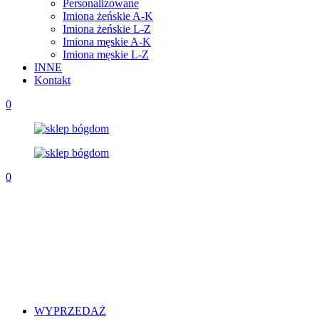
Personalizowane
Imiona żeńskie A-K
Imiona żeńskie L-Z
Imiona męskie A-K
Imiona męskie L-Z
INNE
Kontakt
0
0
WYPRZEDAŻ