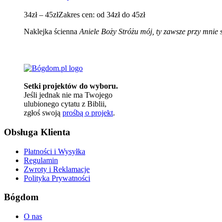
34
zł
–
45
zł
Zakres cen: od 34zł do 45zł
Naklejka ścienna
Aniele Boży Stróżu mój, ty zawsze przy mnie 
Setki projektów do wyboru.
Jeśli jednak nie ma Twojego
ulubionego cytatu z Biblii,
zgłoś swoją
prośbą o projekt
.
Obsługa Klienta
Płatności i Wysyłka
Regulamin
Zwroty i Reklamacje
Polityka Prywatności
Bógdom
O nas