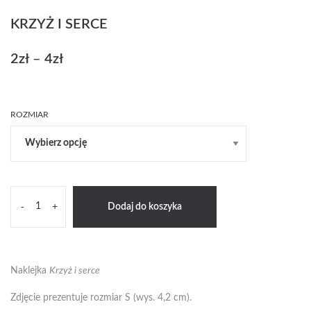
KRZYŻ I SERCE
2
zł
–
4
zł
Zakres
cen:
od
2zł
ROZMIAR
do
4zł
ilość
-
+
Dodaj do koszyka
Krzyż
i
serce
Naklejka
Krzyż i serce
Zdjęcie prezentuje rozmiar S (wys. 4,2 cm).