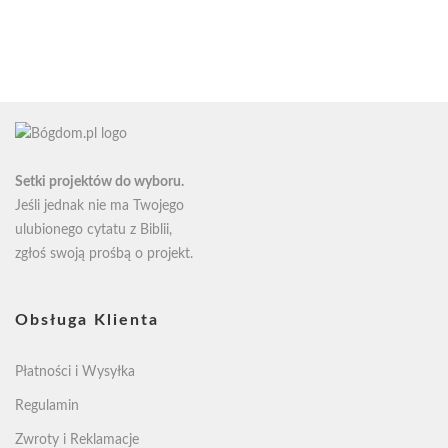
od
od
15zł
34zł
do
do
34zł
58zł
Setki projektów do wyboru.
Jeśli jednak nie ma Twojego
ulubionego cytatu z Biblii,
zgłoś swoją
prośbą o projekt
.
Obsługa Klienta
Płatności i Wysyłka
Regulamin
Zwroty i Reklamacje