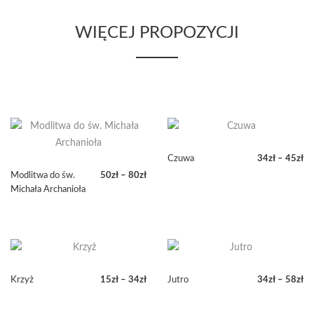
WIĘCEJ PROPOZYCJI
Czuwa
34
zł
–
45
zł
Zakres
Modlitwa do św.
50
zł
–
80
zł
cen:
Zakres
Michała Archanioła
od
cen:
34zł
od
do
50zł
45zł
do
80zł
Krzyż
15
zł
–
34
zł
Jutro
34
zł
–
58
zł
Zakres
Zakres
cen:
cen: