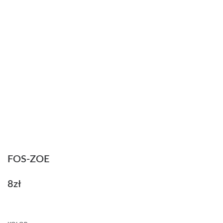
FOS-ZOE
8
zł