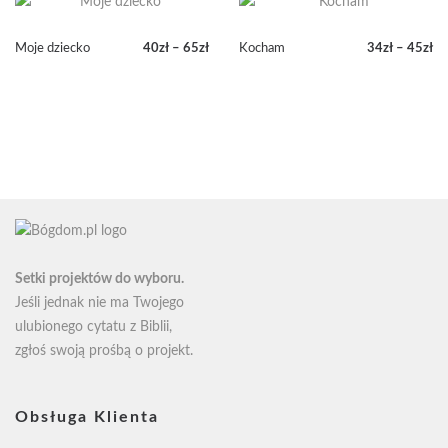
45zł
65zł
Moje dziecko
40
zł
–
65
zł
Kocham
34
zł
–
45
zł
Zakres
Zakres
cen:
cen:
od
od
40zł
34zł
do
do
65zł
45zł
Setki projektów do wyboru.
Jeśli jednak nie ma Twojego
ulubionego cytatu z Biblii,
zgłoś swoją
prośbą o projekt
.
Obsługa Klienta