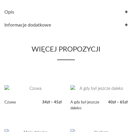
Opis
Informacje dodatkowe
WIĘCEJ PROPOZYCJI
Czuwa
34
zł
–
45
zł
A gdy był jeszcze
40
zł
–
65
zł
Zakres
Zakres
daleko
cen:
cen:
od
od
34zł
40zł
do
do