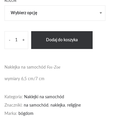
KOLOR
ilość
-
+
Dodaj do koszyka
Fos-
Zoe
Naklejka na samochód
Fos-Zoe
wymiary 6,5 cm/7 cm
Kategoria:
Naklejki na samochód
Znaczniki:
na samochód
,
naklejka
,
religijne
Marka:
bógdom