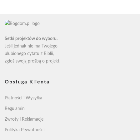
od
34zł
do
50zł
Setki projektów do wyboru.
Jeśli jednak nie ma Twojego
ulubionego cytatu z Biblii,
zgłoś swoją
prośbą o projekt
.
Obsługa Klienta
Płatności i Wysyłka
Regulamin
Zwroty i Reklamacje
Polityka Prywatności