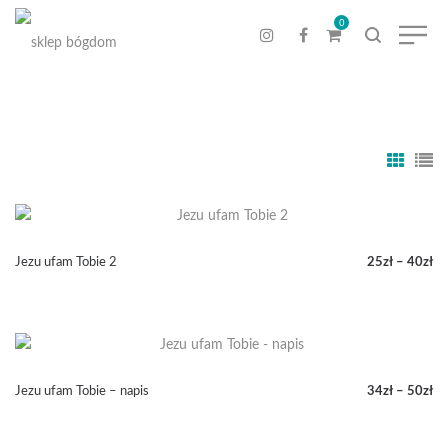
0
Jezu ufam Tobie 2
25
zł
–
40
zł
Zakres
cen:
od
25zł
do
40zł
Jezu ufam Tobie – napis
34
zł
–
50
zł
Zakres
cen: